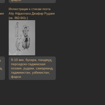
Иллюстрации к стихам поэта
аки
Абу Абдаллаха Джафар Рудаки
(ок. 860-941г.)
д
,
9-10 век
,
бухара
,
панджуд
,
персидско-таджикская
д
,
поэзия
,
рудаки
,
самарканд
,
таджикистан
,
узбекистан
,
фарси