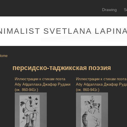
Drawing
S
NIMALIST SVETLANA LAPIN
Home
персидско-таджикская поэзия
Иллюстрации к стихам поэта
Иллюстрации к стихам поэта
Абу Абдаллаха Джафар Рудаки
Абу Абдаллаха Джафар Руд
(ок. 860-941г.)
(ок. 860-941г.)