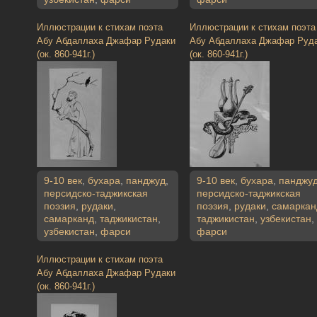
Иллюстрации к стихам поэта
Иллюстрации к стихам поэта
Абу Абдаллаха Джафар Рудаки
Абу Абдаллаха Джафар Руд
(ок. 860-941г.)
(ок. 860-941г.)
9-10 век
,
бухара
,
панджуд
,
9-10 век
,
бухара
,
панджу
персидско-таджикская
персидско-таджикская
поэзия
,
рудаки
,
поэзия
,
рудаки
,
самаркан
самарканд
,
таджикистан
,
таджикистан
,
узбекистан
,
узбекистан
,
фарси
фарси
Иллюстрации к стихам поэта
Абу Абдаллаха Джафар Рудаки
(ок. 860-941г.)