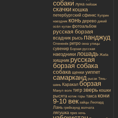
собаки
луна
пейзаж
скачки
кошка
петербургский сфинкс
Куприн
конь
дерево
наездник
дикий
фотоальбом
осёл
кулан
русская борзая
панджуд
всадник
рысь
ретро
Олененёк
окна улицы
сувенир
Борзая русская
лошадь
наездники
Жаба
русская
хищник
борзая собака
собака
уиппет
щенки
самарканд
рысак
Тянь-
борзая
Каракал
шань
зверь
тигр
кошки
Манул
волк
кони
рысята
такса
котик
горы
9-10 век
зайцы
Леопард
Лань
грейхаунд
волчата
лягушка
приз
ночь
узбекистан