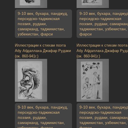
9-10 век
,
бухара
,
панджуд
,
9-10 век
,
бухара
,
панджу
персидско-таджикская
персидско-таджикская
поэзия
,
рудаки
,
поэзия
,
рудаки
,
самаркан
самарканд
,
таджикистан
,
таджикистан
,
узбекистан
,
узбекистан
,
фарси
фарси
Иллюстрации к стихам поэта
Иллюстрации к стихам поэта
Абу Абдаллаха Джафар Рудаки
Абу Абдаллаха Джафар Руд
(ок. 860-941г.)
(ок. 860-941г.)
9-10 век
,
бухара
,
панджуд
,
9-10 век
,
бухара
,
панджу
персидско-таджикская
персидско-таджикская
поэзия
,
рудаки
,
поэзия
,
рудаки
,
самаркан
самарканд
,
таджикистан
,
таджикистан
,
узбекистан
,
узбекистан
,
фарси
фарси