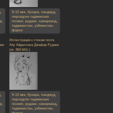
д
,
9-10 век
,
бухара
,
панджуд
,
персидско-таджикская
д
,
поэзия
,
рудаки
,
самарканд
,
таджикистан
,
узбекистан
,
фарси
Иллюстрации к стихам поэта
аки
Абу Абдаллаха Джафар Рудаки
(ок. 860-941г.)
д
,
9-10 век
,
бухара
,
панджуд
,
персидско-таджикская
д
,
поэзия
,
рудаки
,
самарканд
,
таджикистан
,
узбекистан
,
фарси