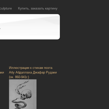
culpture
Купить, заказать картину
A
Иллюстрации к стихам поэта
аки
Абу Абдаллаха Джафар Рудаки
(ок. 860-941г.)