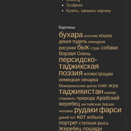
Sculpture
Купить, заказать картину
Картины
бухара
кошка
охотник
дикая
пудель
кинодром
бык
собаки
рисунки
страх
борзая
Олень
персидско-
таджикская
поэзия
иллюстрации
немецкая овчарка
снег
игра
Мемориальная доска
таджикистан
коккер
Арабский
природа
спаниель
жеребец
английская борзая
рудаки
фарси
человек
кот
кобыла
дикий кот
портрет
степная рысь
Жеребец лошади