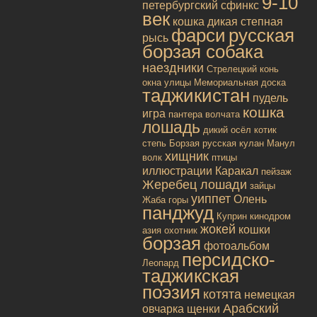
9-10
петербургский сфинкс
век
кошка дикая
степная
фарси
русская
рысь
борзая собака
наездники
Стрелецкий конь
окна улицы
Мемориальная доска
таджикистан
пудель
кошка
игра
пантера
волчата
лошадь
дикий осёл
котик
степь
Борзая русская
кулан
Манул
хищник
волк
птицы
иллюстрации
Каракал
пейзаж
Жеребец лошади
зайцы
уиппет
Олень
Жаба
горы
панджуд
Куприн
кинодром
жокей
кошки
азия
охотник
борзая
фотоальбом
персидско-
Леопард
таджикская
поэзия
котята
немецкая
Арабский
овчарка
щенки