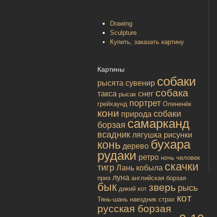
Drawing
Sculpture
Купить, заказать картину
Картины
собаки
рысята
сувенир
собака
такса
снег
рысак
портрет
грейхаунд
Олененёк
кони
собаки
природа
самарканд
борзая
всадник
лягушка
рисунки
бухара
конь
дерево
рудаки
ретро
ночь
человек
скачки
тигр
Лань
кобыла
луна
приз
английская борзая
бык
зверь
рысь
дикий кот
кот
Тянь-шань
наездник
страх
русская борзая