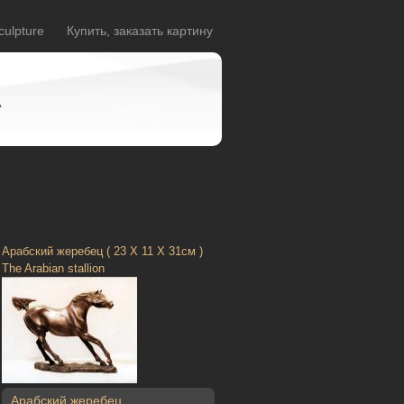
culpture
Купить, заказать картину
A
Арабский жеребец ( 23 Х 11 Х 31см )
The Arabian stallion
Арабский жеребец