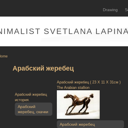
Drawing
S
NIMALIST SVETLANA LAPIN
Home
Арабский жеребец
Арабский жеребец ( 23 Х 11 Х 31см )
The Arabian stallion
Арабский жеребец
история.
Арабский
жеребец
,
скачки
Арабский жеребец