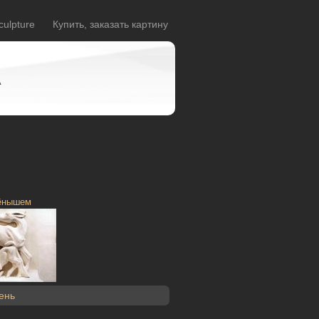
culpture
Купить, заказать картину
A
тёнышем
ень