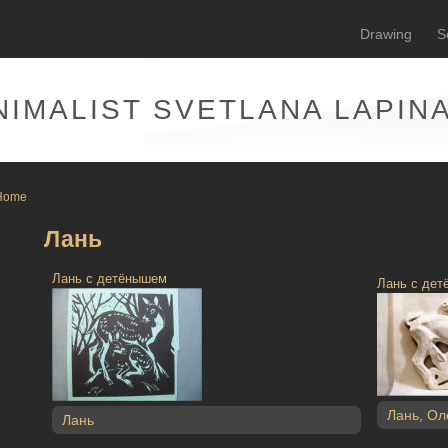
Drawing
S
NIMALIST SVETLANA LAPIN
Home
Лань
Лань с детёнышем
Лань с де
Лань
,
Ол
Лань