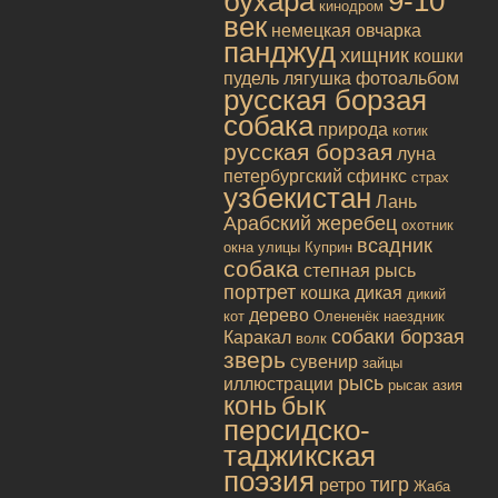
бухара
9-10
кинодром
век
немецкая овчарка
панджуд
хищник
кошки
пудель
лягушка
фотоальбом
русская борзая
собака
природа
котик
русская борзая
луна
петербургский сфинкс
страх
узбекистан
Лань
Арабский жеребец
охотник
всадник
окна улицы
Куприн
собака
степная рысь
портрет
кошка дикая
дикий
дерево
кот
Олененёк
наездник
собаки борзая
Каракал
волк
зверь
сувенир
зайцы
рысь
иллюстрации
рысак
азия
конь
бык
персидско-
таджикская
поэзия
тигр
ретро
Жаба