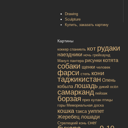
Drawing
Sculpture
Купить, заказать картину
Картины
рудаки
кот
коккер спаниель
наездники
ночь
грейхаунд
котята
рисунки
Манул
пантера
собаки
щенки
человек
фарси
кони
степь
таджикистан
Олень
лошадь
кобыла
дикий осёл
самарканд
пейзаж
борзая
приз
кулан
птицы
горы
Мемориальная доска
кошка
уиппет
такса
Жеребец лошади
снег
Стрелецкий конь