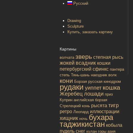
Русский
Drawing
Sculpture
Купить, заказать картину
Картины
зверь
степная рысь
волчата
жокей
всадник
кошки
петербургский сфинкс
пантера
степь
Тянь-шань
наездник
волк
кони
Борзая русская
кинодром
рудаки
кошка
уиппет
Жеребец лошади
приз
Куприн
английская борзая
тигр
рысята
Стрелецкий конь
ретро
иллюстрации
Леопард
бухара
хищник
ночь
таджикистан
кобыла
пудель
снег
кулан
горы
азия