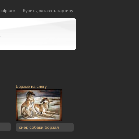
culpture
Купить, заказать картину
A
Борзые на снегу
снег
,
собаки борзая