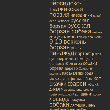
персидско-
таджикская
поэзия
наездники
дикий
русская
осёл
человек
русская
борзая
борзая собака
пейзаж
окна улицы
птицы
коккер спаниель
9-10 век
конь
борзая
рысь
панджуд
портрет
рысак
сувенир
немецкая
зайцы
собаки
овчарка
игра
Жаба
борзая
дерево
Олененёк
Каракал
природа
охотник
кот
луна
фотоальбом
Манул
фарси
скачки
кошка
дикая
Мемориальная доска
щенки
грейхаунд
дикий кот
котик
лошадь
рисунки
собаки
лягушка
Лань
Арабский жеребец