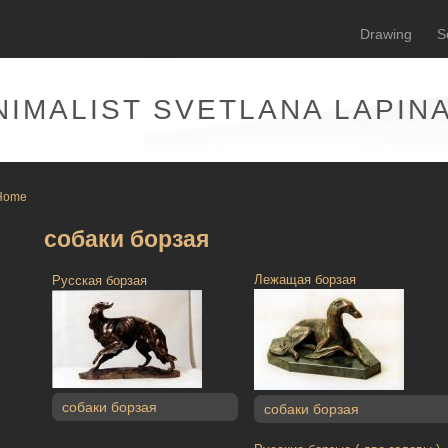
Drawing
S
NIMALIST SVETLANA LAPIN
Home
собаки борзая
Лежащая борзая
Русская борзая
собаки борзая
собаки борзая