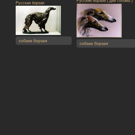
Русские борзые ( две головы )
Русская борзая
собаки борзая
собаки борзая