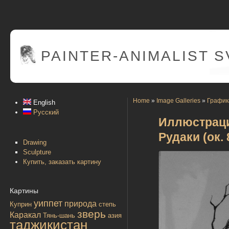
PAINTER
-ANIMALIST 
Home
»
Image Galleries
»
График
English
Русский
Иллюстраци
Рудаки (ок. 
Drawing
Sculpture
Купить, заказать картину
Картины
уиппет
природа
Куприн
степь
зверь
Каракал
Тянь-шань
азия
таджикистан