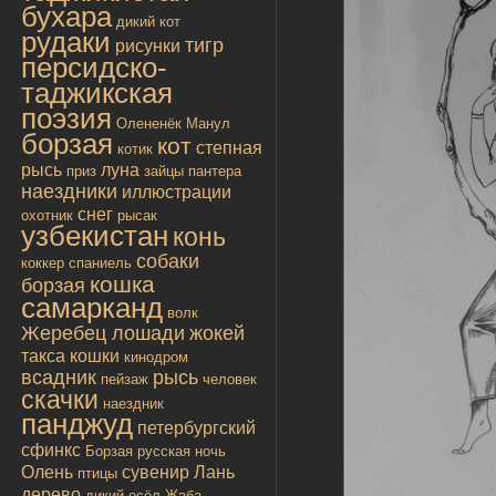
бухара
дикий кот
рудаки
тигр
рисунки
персидско-
таджикская
поэзия
Олененёк
Манул
борзая
кот
степная
котик
рысь
луна
приз
зайцы
пантера
наездники
иллюстрации
снег
охотник
рысак
узбекистан
конь
собаки
коккер спаниель
кошка
борзая
самарканд
волк
Жеребец лошади
жокей
такса
кошки
кинодром
всадник
рысь
пейзаж
человек
скачки
наездник
панджуд
петербургский
сфинкс
Борзая русская
ночь
Олень
сувенир
Лань
птицы
дерево
дикий осёл
Жаба