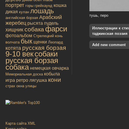
портрет
кошка
горы
грейхаунд
лошадь
дикая
кулан
тушь, перо
Арабский
английская борзая
жеребец
рысята
пудель
фарси
собака
Иллюстрации к стиха
хищник
таджикская поэзия
фотоальбом
Стрелецкий конь
бык
щенки
волчата
Леопард
Add new comment
русская борзая
котята
9-10 век
собаки
русская борзая
собака
немецкая овчарка
кобыла
Мемориальная доска
кони
игра
ретро
лягушка
страх
окна улицы
Карта сайта XML
Карта сайта