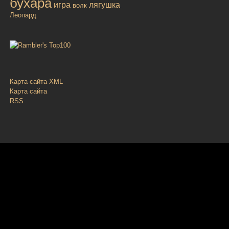
бухара
игра
лягушка
волк
Леопард
Карта сайта XML
Карта сайта
RSS