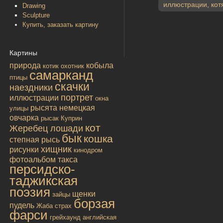
иллюстрации
,
кот
Drawing
Sculpture
Купить, заказать картину
Картины
природа
кобыла
котик
охотник
самарканд
птицы
скачки
наездники
портрет
иллюстрации
окна
рысята
немецкая
улицы
овчарка
рысак
Куприн
кот
Жеребец лошади
бык
кошка
степная рысь
хищник
рисунки
кинодром
фотоальбом
такса
персидско-
таджикская
поэзия
щенки
зайцы
борзая
пудель
Жаба
страх
фарси
грейхаунд
английская