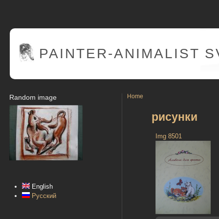
PAINTER
-ANIMALIST 
Home
Random image
рисунки
Img 8501
English
Русский