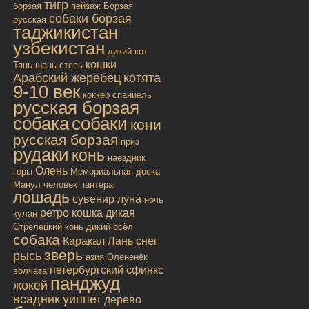
тигр
борзая
пейзаж
Борзая
собаки борзая
русская
таджикистан
узбекистан
дикий кот
кошки
Тянь-шань
степь
Арабский жеребец
котята
9-10 век
коккер спаниель
русская борзая
собака
собаки
кони
русская борзая
приз
рудаки
конь
наездник
Олень
горы
Мемориальная доска
Манул
человек
пантера
лошадь
сувенир
луна
ночь
ретро
кошка дикая
кулан
Стрелецкий конь
дикий осёл
собака
Каракал
Лань
снег
зверь
рысь
азия
Олененёк
петербургский сфинкс
волчата
панджуд
жокей
всадник
уиппет
дерево