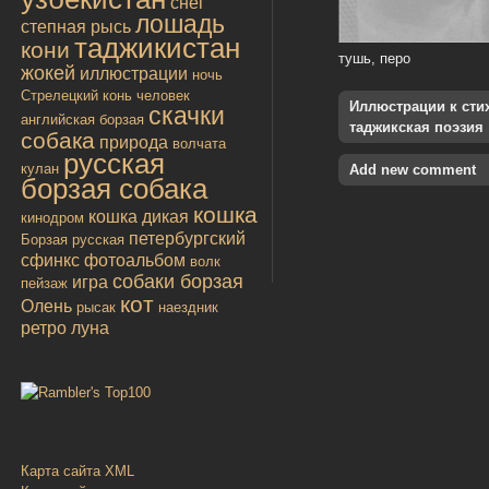
снег
лошадь
степная рысь
таджикистан
кони
тушь, перо
жокей
иллюстрации
ночь
Стрелецкий конь
человек
Иллюстрации к стиха
скачки
английская борзая
таджикская поэзия
собака
природа
волчата
русская
кулан
Add new comment
борзая собака
кошка
кошка дикая
кинодром
петербургский
Борзая русская
сфинкс
фотоальбом
волк
собаки борзая
игра
пейзаж
кот
Олень
рысак
наездник
ретро
луна
Карта сайта XML