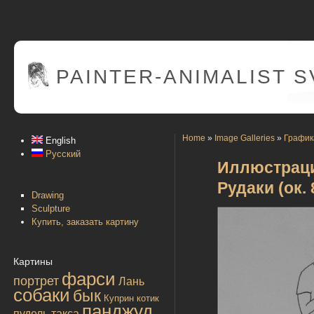
PAINTER
-ANIMALIST 
Home
»
Image Galleries
»
График
English
Русский
Иллюстраци
Рудаки (ок. 
Drawing
Sculpture
Купить, заказать картину
Картины
фарси
портрет
Лань
собаки
бык
Куприн
котик
панджуд
пудель
такса