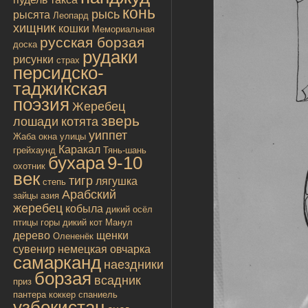
конь
рысь
рысята
Леопард
хищник
кошки
Мемориальная
русская борзая
доска
рудаки
рисунки
страх
персидско-
таджикская
поэзия
Жеребец
зверь
лошади
котята
уиппет
Жаба
окна улицы
Каракал
грейхаунд
Тянь-шань
бухара
9-10
охотник
век
тигр
лягушка
степь
Арабский
зайцы
азия
жеребец
кобыла
дикий осёл
птицы
горы
дикий кот
Манул
дерево
щенки
Олененёк
сувенир
немецкая овчарка
самарканд
наездники
борзая
всадник
приз
пантера
коккер спаниель
узбекистан