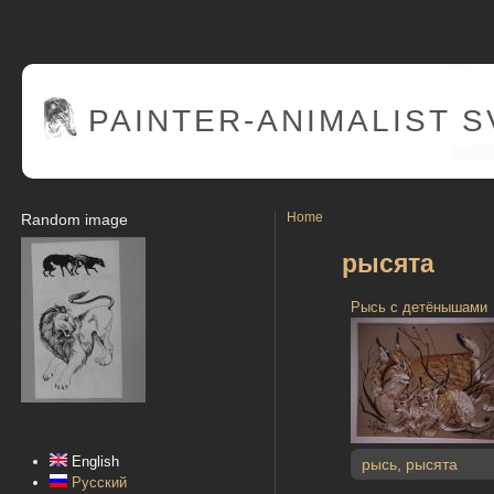
PAINTER
-ANIMALIST 
Home
Random image
рысята
Рысь с детёнышами
English
рысь
,
рысята
Русский