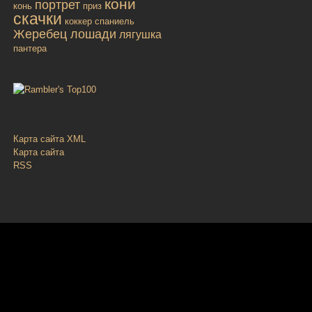
кони
портрет
конь
приз
скачки
коккер спаниель
Жеребец лошади
лягушка
пантера
Карта сайта XML
Карта сайта
RSS