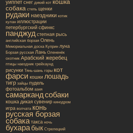
кошка
уиппет
снег
дикий кот
собака
щенки
степь
рудаки
наездники
котик
иллюстрации
кулан
петербургский сфинкс
панджуд
степная рысь
Олень
английская борзая
луна
Мемориальная доска
Куприн
Лань
Борзая русская
Олененёк
Арабский жеребец
охотник
птицы
наездник
грейхаунд
кот
рисунки
Тянь-шань
горы
фарси
лошадь
кошки
тигр
пудель
зайцы
фотоальбом
азия
самарканд
собаки
кошка дикая
сувенир
кинодром
конь
игра
волчата
русская борзая
собака
такса
ночь
бухара
бык
Стрелецкий