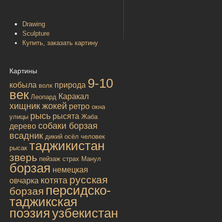
Drawing
Sculpture
Купить, заказать картину
Картины
9-10
кобыла
природа
волк
век
Каракал
Леопард
хищник
жокей
ретро
окна
рысь
рысята
улицы
Жаба
собаки борзая
дерево
всадник
дикий осёл
человек
таджикистан
рысак
зверь
пейзаж
страх
Манул
борзая
немецкая
русская
котята
овчарка
персидско-
борзая
таджикская
поэзия
узбекистан