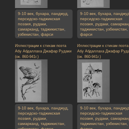
9-10 век
,
бухара
,
панджуд
,
9-10 век
,
бухара
,
панджу
персидско-таджикская
персидско-таджикская
поэзия
,
рудаки
,
поэзия
,
рудаки
,
самаркан
самарканд
,
таджикистан
,
таджикистан
,
узбекистан
,
узбекистан
,
фарси
фарси
Иллюстрации к стихам поэта
Иллюстрации к стихам поэта
Абу Абдаллаха Джафар Рудаки
Абу Абдаллаха Джафар Руд
(ок. 860-941г.)
(ок. 860-941г.)
9-10 век
,
бухара
,
панджуд
,
9-10 век
,
бухара
,
панджу
персидско-таджикская
персидско-таджикская
поэзия
,
рудаки
,
поэзия
,
рудаки
,
самаркан
самарканд
,
таджикистан
,
таджикистан
,
узбекистан
,
узбекистан
,
фарси
фарси