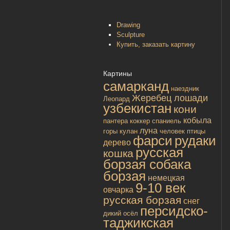
Drawing
Sculpture
Купить, заказать картину
Картины
самарканд
наездник
Жеребец лошади
Леопард
узбекистан
кони
кобыла
пантера
коккер спаниель
луна
горы
кулан
человек
птицы
фарси
рудаки
дерево
русская
кошка
борзая собака
борзая
немецкая
9-10 век
овчарка
русская борзая
снег
персидско-
дикий осёл
таджикская