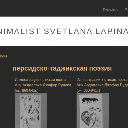
Drawing
S
NIMALIST SVETLANA LAPIN
Home
персидско-таджикская поэзия
Иллюстрации к стихам поэта
Иллюстрации к стихам поэта
Абу Абдаллаха Джафар Рудаки
Абу Абдаллаха Джафар Руд
(ок. 860-941г.)
(ок. 860-941г.)