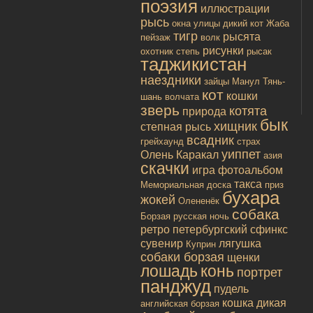
поэзия
иллюстрации
рысь
окна улицы
дикий кот
Жаба
тигр
рысята
пейзаж
волк
рисунки
охотник
степь
рысак
таджикистан
наездники
зайцы
Манул
Тянь-
кот
кошки
шань
волчата
зверь
котята
природа
бык
хищник
степная рысь
всадник
грейхаунд
страх
уиппет
Олень
Каракал
азия
скачки
игра
фотоальбом
такса
Мемориальная доска
приз
бухара
жокей
Олененёк
собака
Борзая русская
ночь
ретро
петербургский сфинкс
сувенир
лягушка
Куприн
собаки борзая
щенки
лошадь
конь
портрет
панджуд
пудель
кошка дикая
английская борзая