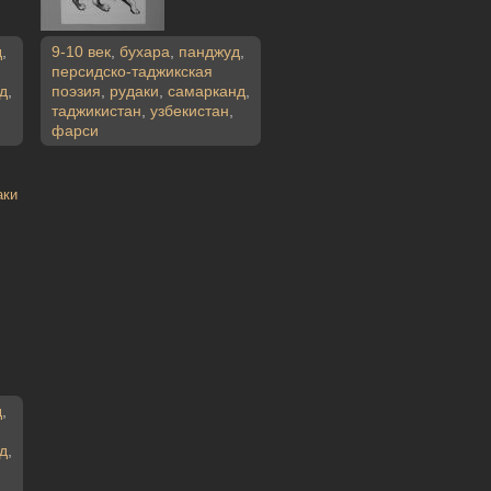
д
,
9-10 век
,
бухара
,
панджуд
,
персидско-таджикская
д
,
поэзия
,
рудаки
,
самарканд
,
таджикистан
,
узбекистан
,
фарси
аки
д
,
д
,