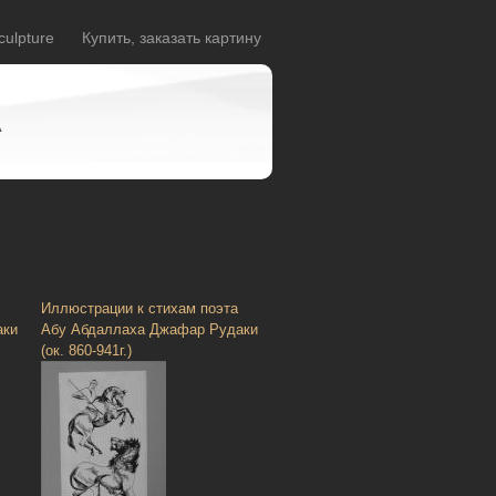
culpture
Купить, заказать картину
A
Иллюстрации к стихам поэта
аки
Абу Абдаллаха Джафар Рудаки
(ок. 860-941г.)