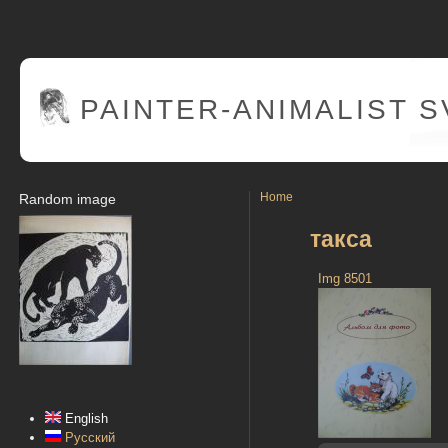
PAINTER
-ANIMALIST 
Home
Random image
такса
Img 8501
English
Русский