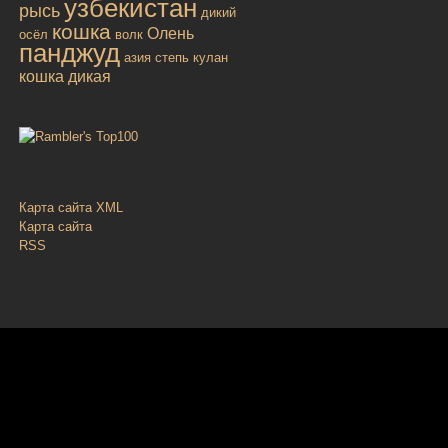
узбекистан
рысь
дикий
кошка
Олень
осёл
волк
панджуд
азия
степь
кулан
кошка дикая
Карта сайта XML
Карта сайта
RSS