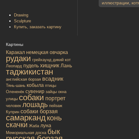
иллюстрации
,
кот
Drawing
Sculpture
Купить, заказать картину
Картины
Каракал
немецкая овчарка
рудаки
грейхаунд
дикий кот
хищник
пудель
Лань
Леопард
таджикистан
всадник
английская борзая
кобыла
Тянь-шань
птицы
сувенир
Олененёк
зайцы
окна
собаки
портрет
улицы
лошадь
человек
пейзаж
собаки борзая
Куприн
самарканд
конь
скачки
луна
Жаба
бык
Мемориальная доска
русская борзая