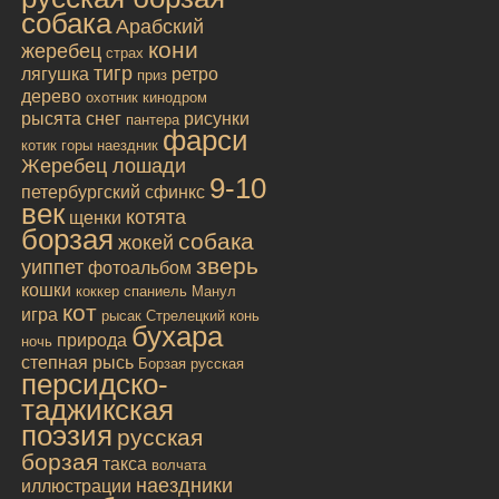
собака
Арабский
кони
жеребец
страх
тигр
лягушка
ретро
приз
дерево
охотник
кинодром
рысята
снег
рисунки
пантера
фарси
котик
горы
наездник
Жеребец лошади
9-10
петербургский сфинкс
век
котята
щенки
борзая
собака
жокей
зверь
уиппет
фотоальбом
кошки
коккер спаниель
Манул
кот
игра
рысак
Стрелецкий конь
бухара
природа
ночь
степная рысь
Борзая русская
персидско-
таджикская
поэзия
русская
борзая
такса
волчата
наездники
иллюстрации