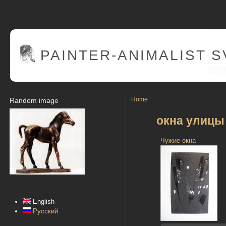
PAINTER
-ANIMALIST 
Home
Random image
окна улицы
Чужие окна
English
Русский