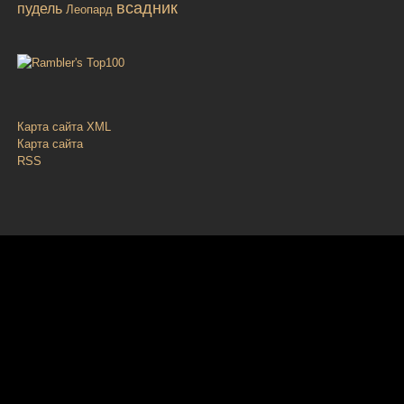
всадник
пудель
Леопард
Карта сайта XML
Карта сайта
RSS