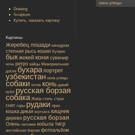
окна улицы
Drawing
Sculpture
Купить, заказать картину
Картины
Жеребец лошади
кинодром
степная рысь
кошки
Куприн
бык
кони
жокей
сувенир
ретро
ночь
зайцы
Мемориальная
бухара
портрет
доска
узбекистан
окна улицы
собаки
конь
котик
дикий
русская борзая
осёл
собака
Жаба
степь
страх
рудаки
снег
горы
приз
хищник
кошка дикая
волчата
русская борзая
дерево
тигр
Олень
кобыла
человек
фотоальбом
английская борзая