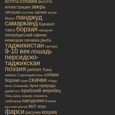
собака
котята
рысята
зверь
иллюстрации
лягушка
щенки
охотник
кулан
панджуд
Манул
самарканд
Каракал
борзая
такса
наездник
петербургский сфинкс
рысь
немецкая овчарка
таджикистан
пантера
9-10 век
лошадь
персидско-
таджикская
поэзия
уиппет
Лань
собаки
пейзаж
Стрелецкий конь
скачки
борзая
азия
птицы
луна
природа
волк
Олененёк
Арабский жеребец
дикий кот
Тянь-шань
коккер спаниель
наездники
грейхаунд
Борзая
кот
игра
русская
рысак
фарси
кошка
рисунки