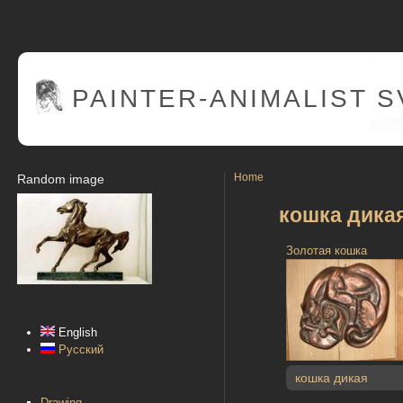
PAINTER
-ANIMALIST 
Home
Random image
кошка дика
Золотая кошка
English
Русский
кошка дикая
Drawing