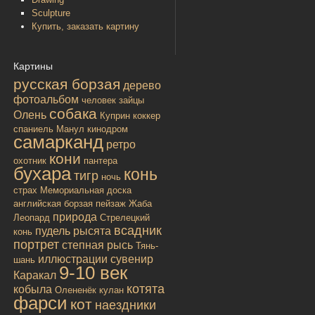
Sculpture
Купить, заказать картину
Картины
русская борзая
дерево
фотоальбом
человек
зайцы
собака
Олень
Куприн
коккер
спаниель
Манул
кинодром
самарканд
ретро
кони
охотник
пантера
бухара
конь
тигр
ночь
страх
Мемориальная доска
английская борзая
пейзаж
Жаба
природа
Леопард
Стрелецкий
всадник
пудель
рысята
конь
портрет
степная рысь
Тянь-
иллюстрации
сувенир
шань
9-10 век
Каракал
котята
кобыла
Олененёк
кулан
фарси
кот
наездники