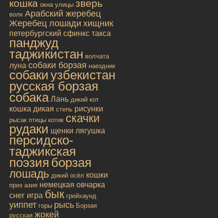
кошка
зверь
окна улицы
Арабский жеребец
волк
Жеребец лошади
хищник
петербургский сфинкс
такса
панджуд
таджикистан
волчата
собаки борзая
луна
наездник
собаки
узбекистан
русская борзая
собака
Лань
дикий кот
кошка дикая
рисунки
степь
скачки
рысак
птицы
котик
рудаки
щенки
лягушка
персидско-
таджикская
поэзия
борзая
лошадь
кошки
дикий осёл
немецкая овчарка
приз
азия
бык
снег
игра
грейхаунд
уиппет
рысь
горы
Борзая
жокей
русская