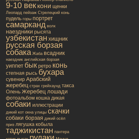
9-10 век
кони
щенки
Леопард
пейзаж
Стрелецкий конь
портрет
пудель
горы
самарканд
волк
наездники
рысята
узбекистан
хищник
русская борзая
собака
всадник
Жаба
наездник
английская борзая
бык
конь
уиппет
ретро
бухара
степная рысь
Арабский
сувенир
жеребец
такса
страх
грейхаунд
Жеребец лошади
Олень
фотоальбом
кошка дикая
собаки
иллюстрации
скачки
дикий кот
окна улицы
собаки борзая
дикий осёл
лягушка
кобыла
приз
таджикистан
пантера
рудаки
котик
рысак
Манул