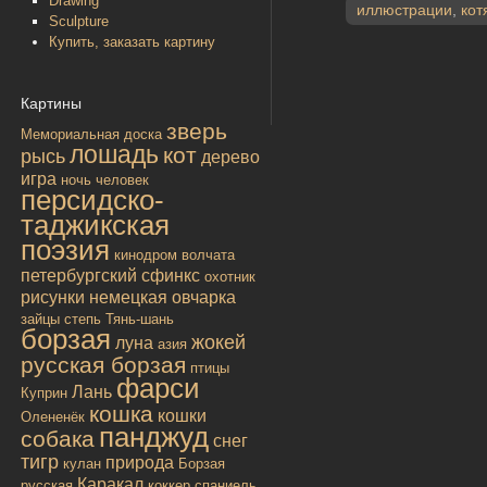
Drawing
иллюстрации
,
кот
Sculpture
Купить, заказать картину
Картины
зверь
Мемориальная доска
лошадь
кот
рысь
дерево
игра
ночь
человек
персидско-
таджикская
поэзия
кинодром
волчата
петербургский сфинкс
охотник
рисунки
немецкая овчарка
зайцы
степь
Тянь-шань
борзая
жокей
луна
азия
русская борзая
птицы
фарси
Лань
Куприн
кошка
кошки
Олененёк
панджуд
собака
снег
тигр
природа
кулан
Борзая
Каракал
русская
коккер спаниель