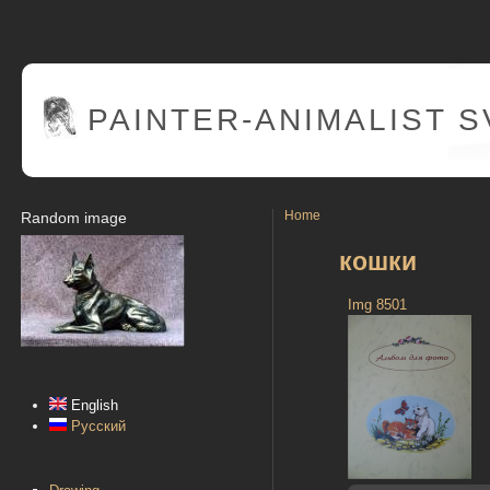
PAINTER
-ANIMALIST 
Home
Random image
кошки
Img 8501
English
Русский