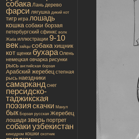
собака
Лань
дерево
фарси
лягушка
дикий кот
лошадь
тигр
игра
кошка
собаки борзая
петербургский сфинкс
волк
9-10
иллюстрации
Жаба
век
собака
хищник
зайцы
бухара
кот
щенки
Олень
немецкая овчарка
рисунки
рысь
английская борзая
Арабский жеребец
степная
наездники
рысь
самарканд
снег
персидско-
таджикская
поэзия
скачки
Манул
бык
Жеребец
Борзая русская
зверь
лошади
портрет
собаки
узбекистан
кошки
кинодром
охотник