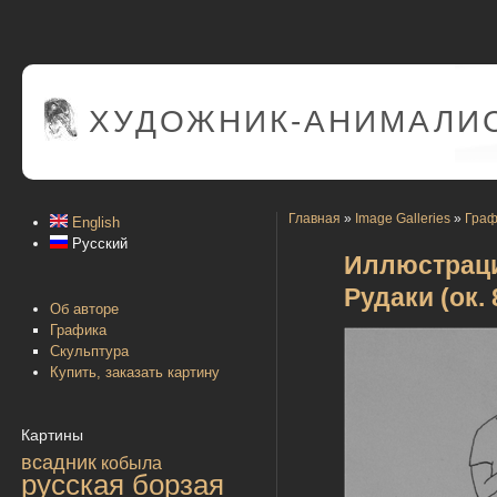
ХУДОЖНИК-АНИМАЛИС
Главная
»
Image Galleries
»
Граф
English
Русский
Иллюстраци
Рудаки (ок. 
Об авторе
Графика
Скульптура
Купить, заказать картину
Картины
всадник
кобыла
русская борзая