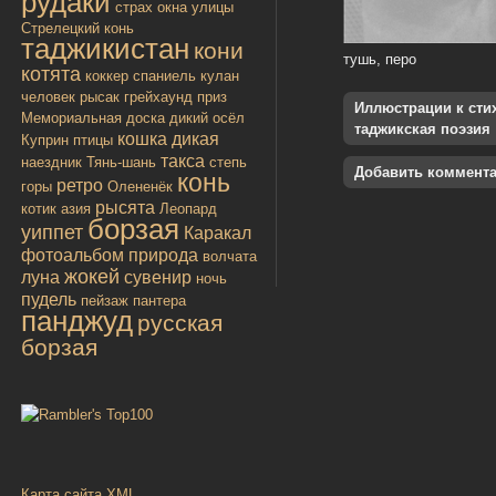
рудаки
страх
окна улицы
Стрелецкий конь
таджикистан
кони
тушь, перо
котята
коккер спаниель
кулан
человек
рысак
грейхаунд
приз
Иллюстрации к стиха
Мемориальная доска
дикий осёл
таджикская поэзия
кошка дикая
Куприн
птицы
такса
наездник
Тянь-шань
степь
Добавить коммент
конь
ретро
горы
Олененёк
рысята
котик
азия
Леопард
борзая
уиппет
Каракал
фотоальбом
природа
волчата
жокей
луна
сувенир
ночь
пудель
пейзаж
пантера
панджуд
русская
борзая
Карта сайта XML