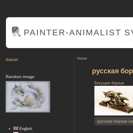
PAINTER
-ANIMALIST 
Home
борзая
русская бор
Random image
Бегущие борзые
русская борзая с
English