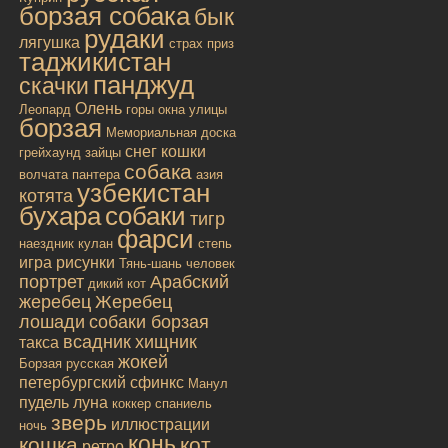
борзая собака
бык
рудаки
лягушка
страх
приз
таджикистан
панджуд
скачки
Олень
Леопард
горы
окна улицы
борзая
Мемориальная доска
снег
кошки
грейхаунд
зайцы
собака
волчата
пантера
азия
узбекистан
котята
бухара
собаки
тигр
фарси
наездник
кулан
степь
игра
рисунки
Тянь-шань
человек
портрет
Арабский
дикий кот
жеребец
Жеребец
лошади
собаки борзая
всадник
хищник
такса
жокей
Борзая русская
петербургский сфинкс
Манул
пудель
луна
коккер спаниель
зверь
иллюстрации
ночь
конь
кошка
кот
ретро