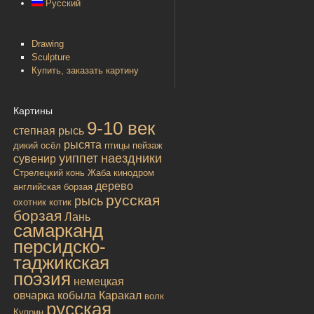
Русский
Drawing
Sculpture
Купить, заказать картину
Картины
9-10 век
степная рысь
рысята
дикий осёл
птицы
пейзаж
уиппет
наездники
сувенир
Стрелецкий конь
Жаба
кинодром
дерево
английская борзая
русская
рысь
охотник
котик
борзая
Лань
самарканд
персидско-
таджикская
поэзия
немецкая
овчарка
кобыла
Каракал
волк
русская
Куприн