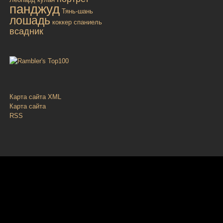
панджуд
Тянь-шань
лошадь
коккер спаниель
всадник
Карта сайта XML
Карта сайта
RSS