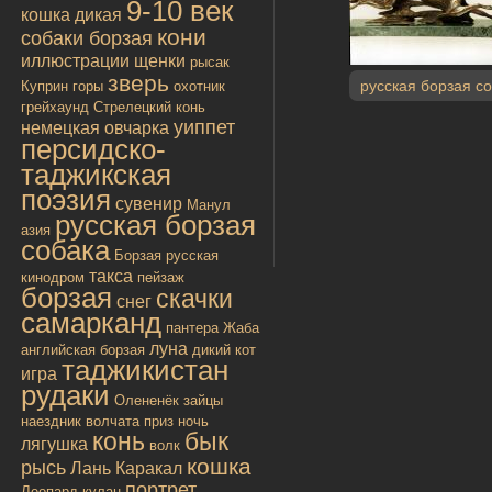
9-10 век
кошка дикая
кони
собаки борзая
иллюстрации
щенки
рысак
зверь
русская борзая с
Куприн
горы
охотник
грейхаунд
Стрелецкий конь
уиппет
немецкая овчарка
персидско-
таджикская
поэзия
сувенир
Манул
русская борзая
азия
собака
Борзая русская
такса
кинодром
пейзаж
борзая
скачки
снег
самарканд
пантера
Жаба
луна
английская борзая
дикий кот
таджикистан
игра
рудаки
Олененёк
зайцы
наездник
волчата
приз
ночь
конь
бык
лягушка
волк
кошка
рысь
Лань
Каракал
портрет
Леопард
кулан