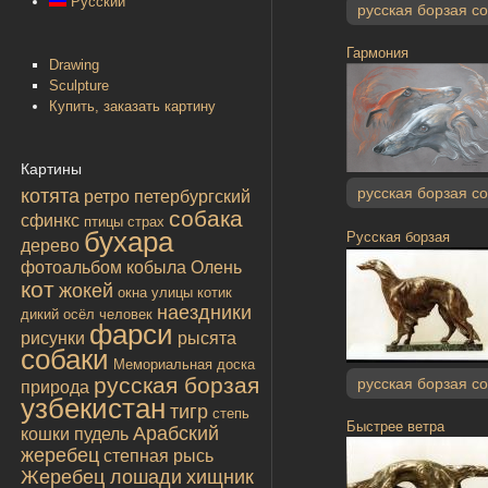
Русский
русская борзая с
Гармония
Drawing
Sculpture
Купить, заказать картину
Картины
русская борзая с
котята
ретро
петербургский
собака
сфинкс
птицы
страх
бухара
Русская борзая
дерево
фотоальбом
кобыла
Олень
кот
жокей
окна улицы
котик
наездники
дикий осёл
человек
фарси
рисунки
рысята
собаки
Мемориальная доска
русская борзая
русская борзая с
природа
узбекистан
тигр
степь
Быстрее ветра
Арабский
кошки
пудель
жеребец
степная рысь
Жеребец лошади
хищник