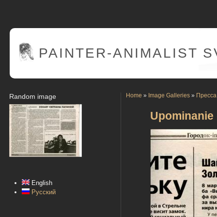
PAINTER
-ANIMALIST 
Home
»
Image Galleries
»
Пресса
Random image
Upominanie 
English
Русский