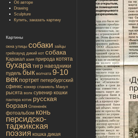
Об авторе
Drawing
Sculpture
Купить, заказать картину
Картины
собаки
окна улицы
зайцы
собака
грейхаунд
дикий кот
котята
Каракал
природа
азия
бухара
тигр
наездники
9-10
бык
пудель
волчата
век
портрет
петербургский
сфинкс
коккер спаниель
Манул
рысята
сувенир
кошки
волк
русская
пантера
котик
борзая
Олененёк
конь
фотоальбом
персидско-
таджикская
поэзия
кошка дикая