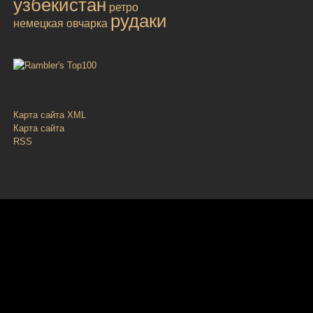
узбекистан
ретро
рудаки
немецкая овчарка
Карта сайта XML
Карта сайта
RSS