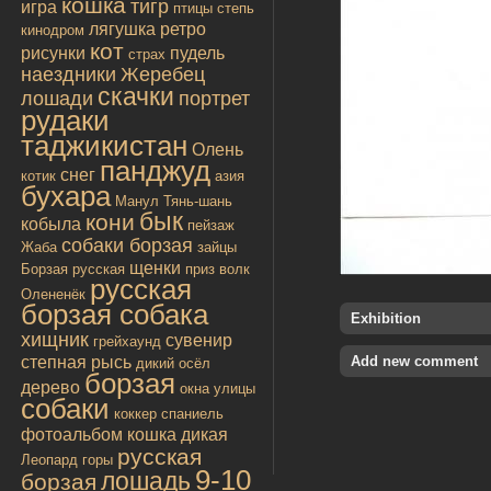
кошка
тигр
игра
птицы
степь
лягушка
ретро
кинодром
кот
рисунки
пудель
страх
наездники
Жеребец
скачки
лошади
портрет
рудаки
таджикистан
Олень
панджуд
снег
котик
азия
бухара
Манул
Тянь-шань
бык
кони
кобыла
пейзаж
собаки борзая
Жаба
зайцы
щенки
Борзая русская
приз
волк
русская
Олененёк
борзая собака
Exhibition
хищник
сувенир
грейхаунд
Add new comment
степная рысь
дикий осёл
борзая
дерево
окна улицы
собаки
коккер спаниель
фотоальбом
кошка дикая
русская
Леопард
горы
9-10
лошадь
борзая