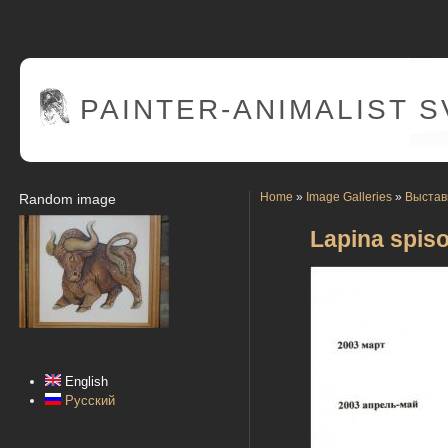
PAINTER
-ANIMALIST 
Home
»
Image Galleries
»
Выстав
Random image
Lapina spiso
English
Русский