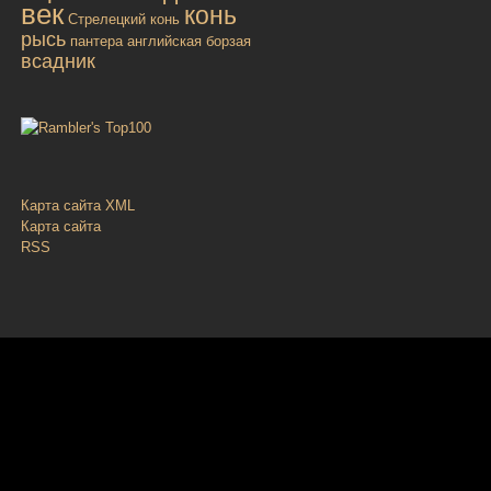
век
конь
Стрелецкий конь
рысь
пантера
английская борзая
всадник
Карта сайта XML
Карта сайта
RSS