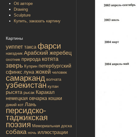
Об авторе
Drawing
Sculpture
Купить, заказать картину
Картины
фарси
уиппет
такса
Арабский жеребец
наездник
котята
природа
охотник
зверь
петербургский
Куприн
жокей
сфинкс
луна
человек
самарканд
волчата
узбекистан
кулан
рысята
Каракал
рысак
немецкая овчарка
кошки
Лань
дикий кот
персидско-
таджикская
поэзия
Мемориальная доска
собака
иллюстрации
ночь