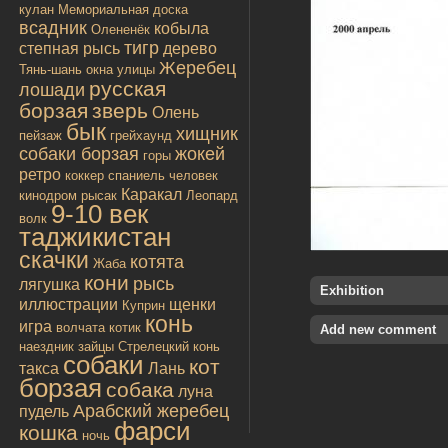
кулан
Мемориальная доска
всадник
кобыла
Олененёк
тигр
степная рысь
дерево
Жеребец
Тянь-шань
окна улицы
русская
лошади
борзая
зверь
Олень
бык
хищник
пейзаж
грейхаунд
собаки борзая
жокей
горы
ретро
коккер спаниель
человек
Каракал
кинодром
рысак
Леопард
9-10 век
волк
таджикистан
скачки
котята
Жаба
кони
рысь
лягушка
Exhibition
иллюстрации
щенки
Куприн
конь
игра
волчата
котик
Add new comment
наездник
зайцы
Стрелецкий конь
собаки
кот
такса
Лань
борзая
собака
луна
Арабский жеребец
пудель
фарси
кошка
ночь