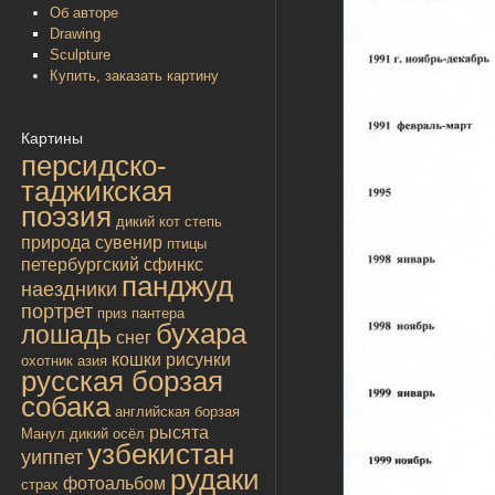
Об авторе
Drawing
Sculpture
Купить, заказать картину
Картины
персидско-
таджикская
поэзия
дикий кот
степь
природа
сувенир
птицы
петербургский сфинкс
панджуд
наездники
портрет
приз
пантера
бухара
лошадь
снег
кошки
рисунки
охотник
азия
русская борзая
собака
английская борзая
рысята
Манул
дикий осёл
узбекистан
уиппет
рудаки
фотоальбом
страх