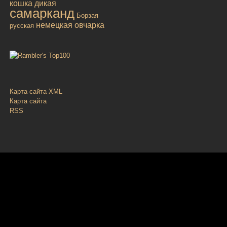
кошка дикая
самарканд
Борзая
немецкая овчарка
русская
Карта сайта XML
Карта сайта
RSS