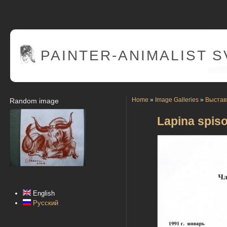
PAINTER
-ANIMALIST 
Home
»
Image Galleries
»
Выстав
Random image
Lapina spiso
English
Русский