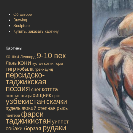
Об авторе
Drawing
Sculpture
Купить, заказать картину
Картины
9-10 век
кошки
Леопард
кони
Лань
кулан
котик
горы
тигр
кобыла
грейхаунд
персидско-
таджикская
поэзия
котята
снег
хищник
охотник
птицы
приз
узбекистан
скачки
жокей
пудель
степная рысь
фарси
пантера
таджикистан
уиппет
рудаки
собаки борзая