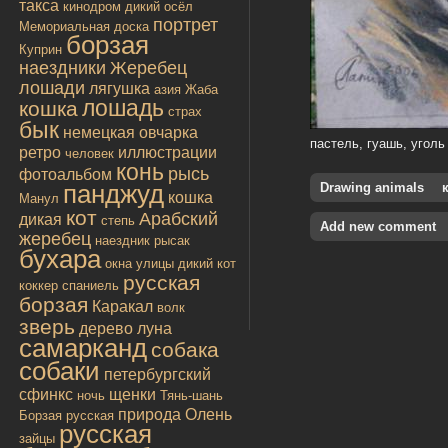
такса
кинодром
дикий осёл
портрет
Мемориальная доска
борзая
Куприн
наездники
Жеребец
лошади
лягушка
азия
Жаба
лошадь
кошка
страх
бык
немецкая овчарка
пастель, гуашь, уголь
ретро
иллюстрации
человек
конь
рысь
фотоальбом
панджуд
Drawing animals
кошка
Манул
кот
Арабский
дикая
степь
Add new comment
жеребец
наездник
рысак
бухара
окна улицы
дикий кот
русская
коккер спаниель
борзая
Каракал
волк
зверь
дерево
луна
самарканд
собака
собаки
петербургский
сфинкс
щенки
ночь
Тянь-шань
природа
Олень
Борзая русская
русская
зайцы