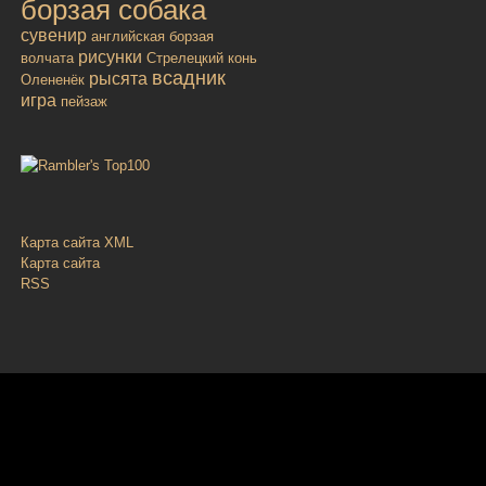
борзая собака
сувенир
английская борзая
рисунки
волчата
Стрелецкий конь
всадник
рысята
Олененёк
игра
пейзаж
Карта сайта XML
Карта сайта
RSS