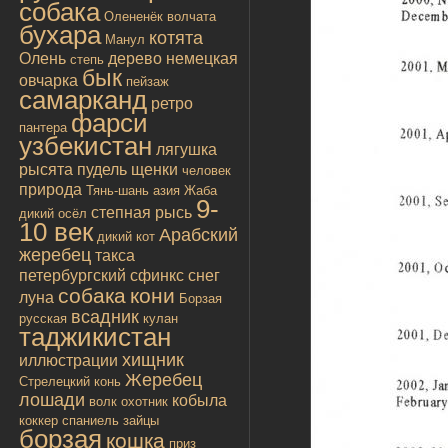
собака
Олененёк
волчата
бухара
котята
Манул
Олень
дерево
немецкая
степь
бык
овчарка
пейзаж
самарканд
ретро
фарси
пантера
узбекистан
лягушка
рысята
пудель
щенки
человек
природа
Тянь-шань
азия
Жаба
9-
степная рысь
дикий осёл
10 век
Арабский
дикий кот
жеребец
такса
петербургский сфинкс
снег
собака
кони
луна
Борзая
всадник
русская
кулан
таджикистан
хищник
иллюстрации
Жеребец
Стрелецкий конь
лошади
кобыла
волк
охотник
коккер спаниель
зайцы
борзая
кошка
приз