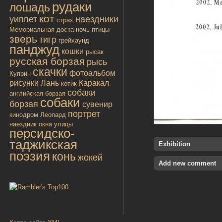
рудаки
лошадь
кот
уиппет
наездники
страх
Мемориальная доска
ночь
птицы
зверь
тигр
грейхаунд
панджуд
кошки
рысак
русская борзая
рысь
скачки
фотоальбом
Куприн
рисунки
Лань
Каракал
котик
собаки
английская борзая
собаки
борзая
сувенир
портрет
кинодром
Леопард
наездник
окна улицы
персидско-
таджикская
Exhibition
поэзия
конь
жокей
Add new comment