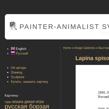
PAINTER
-ANIMALIST 
Home
»
Image Galleries
»
Выстав
English
Русский
Lapina spiso
Об авторе
Drawing
Sculpture
Купить, заказать картину
Картины
кошка дикая
игра
горы
русская борзая