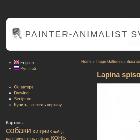
PAINTER
-ANIMALIST 
Home
»
Image Galleries
»
Выстав
English
Русский
Lapina spiso
Об авторе
Drawing
Sculpture
Купить, заказать картину
Картины
собаки
хищник
зайцы
конь
наездник
степь
пейзаж