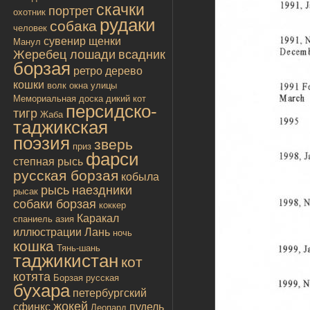
скачки
портрет
охотник
рудаки
собака
человек
сувенир
щенки
Манул
Жеребец лошади
всадник
борзая
ретро
дерево
кошки
волк
окна улицы
Мемориальная доска
дикий кот
персидско-
тигр
Жаба
таджикская
поэзия
зверь
приз
фарси
степная рысь
русская борзая
кобыла
рысь
наездники
рысак
собаки борзая
коккер
Каракал
спаниель
азия
иллюстрации
Лань
ночь
кошка
Тянь-шань
таджикистан
кот
котята
Борзая русская
бухара
петербургский
жокей
сфинкс
пудель
Леопард