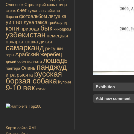
Олененёк
Стрелецкий конь
птицы
снег
страх
кулан
английская
фотоальбом
лягушка
борзая
уиппет
луна
такса
грейхаунд
бык
кони
природа
кинодром
узбекистан
немецкая
овчарка
кошка дикая
самарканд
рисунки
Арабский жеребец
горы
лошадь
дикий осёл
волчата
панджуд
Олень
пантера
русская
игра
рысята
борзая собака
Куприн
9-10 век
Exhibition
котик
Add new comment
Карта сайта XML
Карта сайта