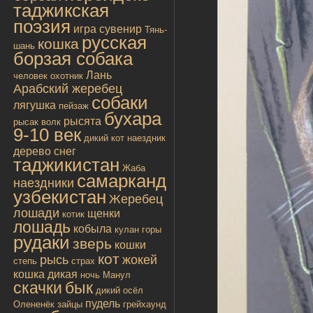
таджикская
поэзия
игра
сувенир
Тянь-
русская
кошка
шань
борзая собака
Лань
человек
охотник
Арабский жеребец
собаки
лягушка
пейзаж
бухара
рысята
рысак
волк
9-10 век
дикий кот
наездник
дерево
снег
таджикистан
Жаба
самарканд
наездники
узбекистан
Жеребец
лошади
щенки
котик
лошадь
кобыла
кулан
горы
рудаки
зверь
кошки
кот
рысь
жокей
степь
страх
кошка дикая
ночь
Манул
скачки
бык
дикий осёл
пудель
Олененёк
зайцы
грейхаунд