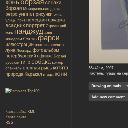
борзая
конь
собаки
борзая
Мемориальная доска
уиппет
ретро
рисунки
окна
немецкая овчарка
улицы
приз
всадник
портрет
Стрелецкий
панджуд
конь
азия
фарси
Олень
кинодром
иллюстрации
пантера
волчата
луна
фотоальбом
Леопард
петербургский сфинкс
Борзая
собака
тигр
русская
коккер
котята
степная рысь
58х42см, 2007
спаниель
кони
Пастель, гуашь на се
природа
Каракал
птицы
Drawing animals
Add new comment
Карта сайта XML
Карта сайта
RSS