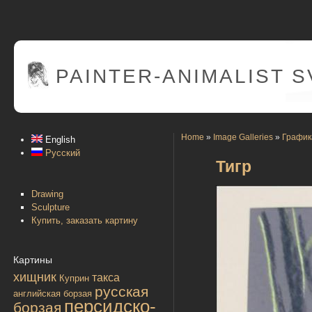
PAINTER
-ANIMALIST 
Home
»
Image Galleries
»
График
English
Русский
Тигр
Drawing
Sculpture
Купить, заказать картину
Картины
хищник
такса
Куприн
русская
английская борзая
персидско-
борзая