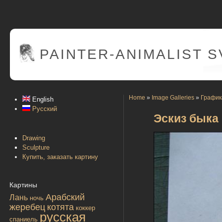
PAINTER
-ANIMALIST 
Home
»
Image Galleries
»
График
English
Русский
Эскиз быка
Drawing
Sculpture
Купить, заказать картину
Картины
Арабский
Лань
ночь
жеребец
котята
коккер
русская
спаниель