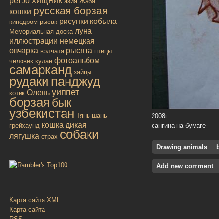
хищник
ретро
азия
Жаба
русская борзая
кошки
рисунки
кобыла
кинодром
рысак
луна
Мемориальная доска
иллюстрации
немецкая
овчарка
рысята
волчата
птицы
фотоальбом
человек
кулан
самарканд
зайцы
рудаки
панджуд
уиппет
Олень
котик
борзая
бык
узбекистан
Тянь-шань
2008г.
кошка дикая
грейхаунд
сангина на бумаге
собаки
лягушка
страх
Drawing animals
b
Add new comment
Карта сайта XML
Карта сайта
RSS