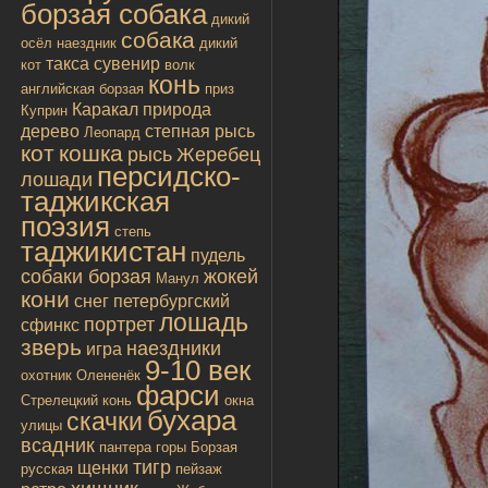
борзая собака
дикий
собака
осёл
наездник
дикий
такса
сувенир
кот
волк
конь
английская борзая
приз
Каракал
природа
Куприн
дерево
степная рысь
Леопард
кот
кошка
рысь
Жеребец
персидско-
лошади
таджикская
поэзия
степь
таджикистан
пудель
собаки борзая
жокей
Манул
кони
снег
петербургский
лошадь
портрет
сфинкс
зверь
наездники
игра
9-10 век
охотник
Олененёк
фарси
Стрелецкий конь
окна
бухара
скачки
улицы
всадник
пантера
горы
Борзая
тигр
щенки
русская
пейзаж