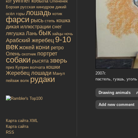
уиппет
кобыла
кот
Олененёк
Борзая русская
кинодром
дикий
лошадь
осёл
горы
котик
фарси
рысь
кошка
степь
дикая
иллюстрации
снег
бык
лягушка
Лань
зайцы
ночь
9-10
Арабский жеребец
век
кони
жокей
ретро
портрет
Олень
охотник
собаки
зверь
рысята
кошки
приз
Куприн
волчата
Жеребец лошади
2007г.
Манул
рудаки
пастель, гуашь, уголь
пейзаж
волк
Drawing animals
Add new comment
Карта сайта XML
Карта сайта
RSS