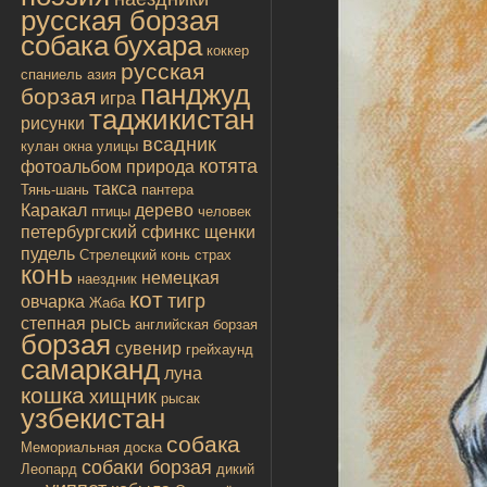
русская борзая
собака
бухара
коккер
русская
спаниель
азия
панджуд
борзая
игра
таджикистан
рисунки
всадник
кулан
окна улицы
котята
фотоальбом
природа
такса
Тянь-шань
пантера
Каракал
дерево
птицы
человек
петербургский сфинкс
щенки
пудель
Стрелецкий конь
страх
конь
немецкая
наездник
кот
тигр
овчарка
Жаба
степная рысь
английская борзая
борзая
сувенир
грейхаунд
самарканд
луна
кошка
хищник
рысак
узбекистан
собака
Мемориальная доска
собаки борзая
Леопард
дикий