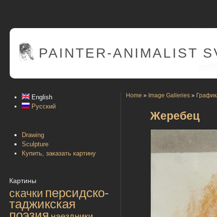
PAINTER
-ANIMALIST 
Home
»
Image Galleries
»
График
English
Русский
Жеребец
Drawing
Sculpture
Купить, заказать картину
Картины
персидско-
скачки
таджикская
поэзия
наездники