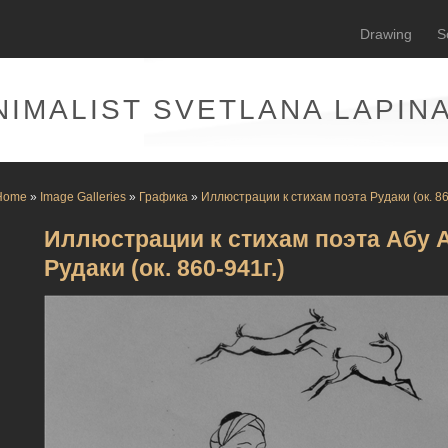
Drawing
S
NIMALIST SVETLANA LAPIN
Home
»
Image Galleries
»
Графика
»
Иллюстрации к стихам поэта Рудаки (ок. 86
Иллюстрации к стихам поэта Абу
Рудаки (ок. 860-941г.)