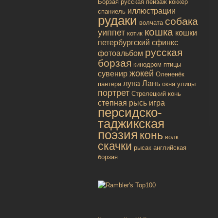
Борзая русская
пейзаж
коккер
иллюстрации
спаниель
рудаки
собака
волчата
кошка
уиппет
кошки
котик
петербургский сфинкс
русская
фотоальбом
борзая
кинодром
птицы
жокей
сувенир
Олененёк
луна
Лань
пантера
окна улицы
портрет
Стрелецкий конь
степная рысь
игра
персидско-
таджикская
поэзия
конь
волк
скачки
рысак
английская
борзая