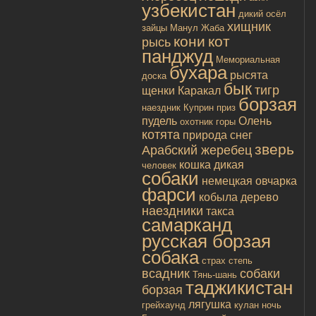
узбекистан
дикий осёл
хищник
зайцы
Манул
Жаба
кони
кот
рысь
панджуд
Мемориальная
бухара
рысята
доска
бык
тигр
щенки
Каракал
борзая
наездник
Куприн
приз
пудель
Олень
охотник
горы
котята
природа
снег
зверь
Арабский жеребец
кошка дикая
человек
собаки
немецкая овчарка
фарси
кобыла
дерево
наездники
такса
самарканд
русская борзая
собака
страх
степь
всадник
собаки
Тянь-шань
таджикистан
борзая
лягушка
грейхаунд
кулан
ночь