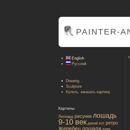
PAINTER
-A
English
Русский
Drawing
Sculpture
Купить, заказать картину
Картины
лошадь
рисунки
Леопард
9-10 век
ретро
дикий кот
Жеребец лошади
азия