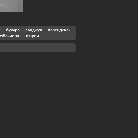
к
бухара
панджуд
персидско-
узбекистан
фарси