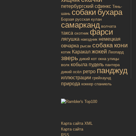
петербургский сфинкс
Тянь-
собаки
бухара
шань
Борзая русская
кулан
самарканд
волчата
фарси
такса
охотник
лягушка
немецкая
наездник
собака
кони
овчарка
рысак
жокей
Каракал
котик
Леопард
зверь
дикий кот
окна улицы
кобыла
пудель
волк
пантера
панджуд
ретро
дикий осёл
иллюстрации
грейхаунд
природа
коккер спаниель
Карта сайта XML
Карта сайта
RSS