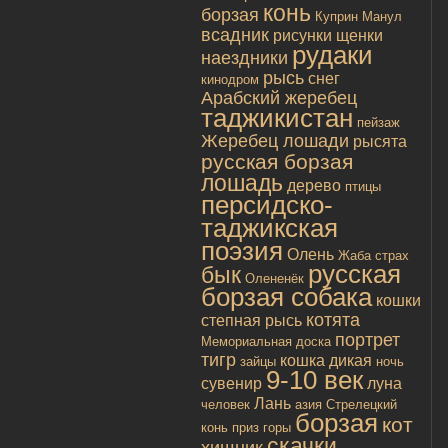
конь
борзая
Куприн
Манул
всадник
рисунки
щенки
рудаки
наездники
рысь
снег
кинодром
Арабский жеребец
таджикистан
пейзаж
Жеребец лошади
рысята
русская борзая
лошадь
дерево
птицы
персидско-
таджикская
поэзия
Олень
Жаба
страх
русская
бык
Олененёк
борзая собака
кошки
котята
степная рысь
портрет
Мемориальная доска
тигр
кошка дикая
зайцы
ночь
9-10 век
сувенир
луна
Лань
человек
азия
Стрелецкий
борзая
кот
конь
приз
горы
скачки
хищник