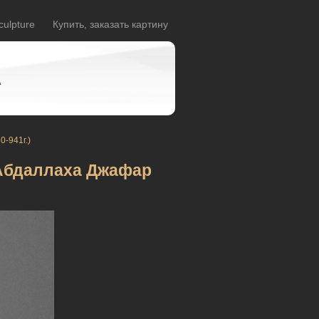
culpture
Купить, заказать картину
A
0-941г.)
 Абдаллаха Джафар