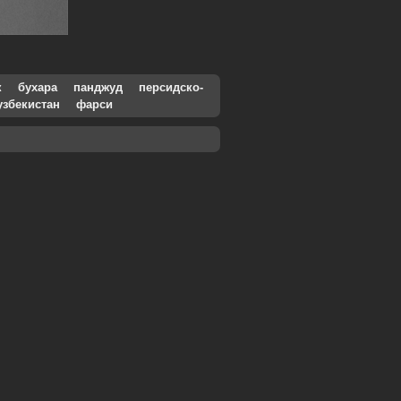
к
бухара
панджуд
персидско-
узбекистан
фарси