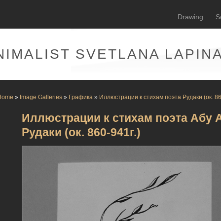
Drawing
S
NIMALIST SVETLANA LAPIN
Home
»
Image Galleries
»
Графика
»
Иллюстрации к стихам поэта Рудаки (ок. 86
Иллюстрации к стихам поэта Абу
Рудаки (ок. 860-941г.)