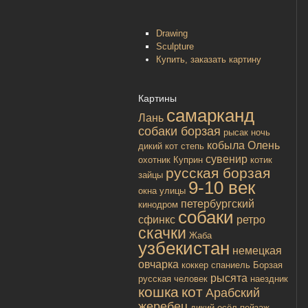
Drawing
Sculpture
Купить, заказать картину
Картины
самарканд
Лань
собаки борзая
рысак
ночь
кобыла
Олень
дикий кот
степь
сувенир
охотник
Куприн
котик
русская борзая
зайцы
9-10 век
окна улицы
петербургский
кинодром
собаки
сфинкс
ретро
скачки
Жаба
узбекистан
немецкая
овчарка
коккер спаниель
Борзая
рысята
русская
человек
наездник
кошка
кот
Арабский
жеребец
дикий осёл
пейзаж