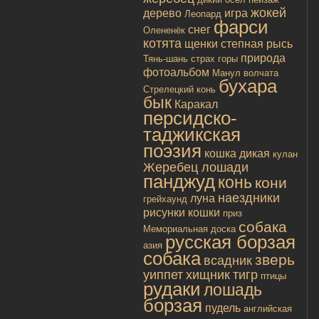
жокей
дерево
игра
Леопард
фарси
снег
Олененёк
котята
щенки
степная рысь
природа
Тянь-шань
страх
горы
фотоальбом
Манул
волчата
бухара
Стрелецкий конь
бык
Каракал
персидско-
таджикская
поэзия
кошка дикая
кулан
Жеребец лошади
панджуд
конь
кони
наездники
луна
грейхаунд
рисунки
кошки
приз
собака
Мемориальная доска
русская борзая
азия
собака
зверь
всадник
уиппет
хищник
тигр
птицы
рудаки
лошадь
борзая
пудель
английская