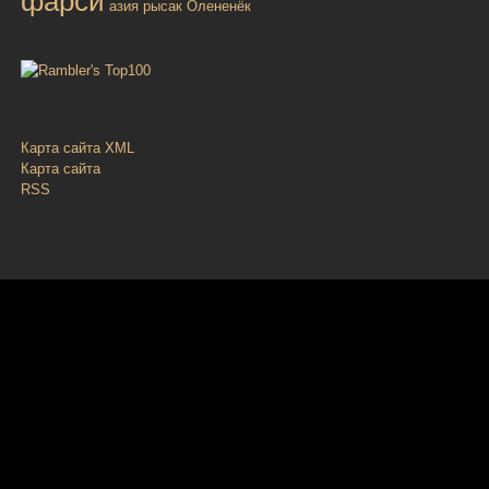
фарси
азия
рысак
Олененёк
Карта сайта XML
Карта сайта
RSS