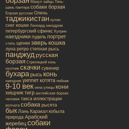
борзая
Манул
зайцы
Тянь-
собаки борзая
шань
пантера
Олень
Борзая русская
таджикистан
кулан
снег
кошки
Леопард
кинодром
петербургский сфинкс
Куприн
наездники
портрет
пудель
зверь
кошка
щенки
степь
луна
ретро
степная рысь
панджуд
русская
борзая
Стрелецкий конь
скачки
сувенир
охотник
бухара
конь
рысь
уиппет
котята
наездник
пейзаж
9-10 век
кони
окна улицы
хищник
тигр
английская борзая
такса
иллюстрации
человек
собака
рысята
волчата
бык
Лань
Каракал
кобыла
Арабский
природа
собаки
жеребец