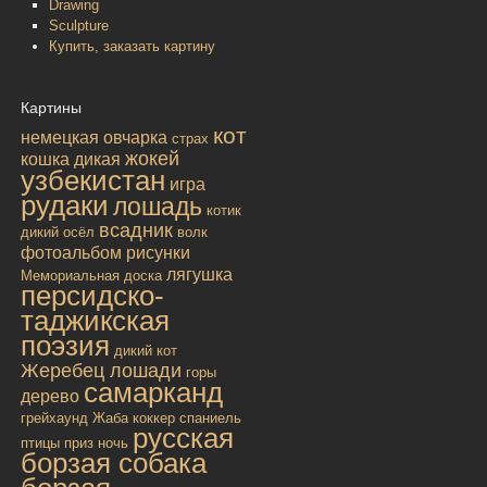
Drawing
Sculpture
Купить, заказать картину
Картины
кот
немецкая овчарка
страх
жокей
кошка дикая
узбекистан
игра
рудаки
лошадь
котик
всадник
дикий осёл
волк
фотоальбом
рисунки
лягушка
Мемориальная доска
персидско-
таджикская
поэзия
дикий кот
Жеребец лошади
горы
самарканд
дерево
грейхаунд
Жаба
коккер спаниель
русская
птицы
приз
ночь
борзая собака