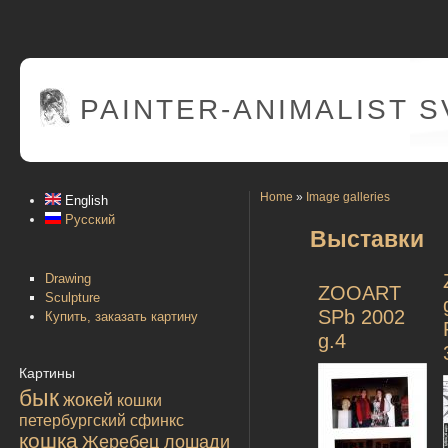
PAINTER
-ANIMALIST 
Home
»
Image galleries
English
Русский
Выставки
Drawing
ZOOART
Sculpture
SPb 2002
Купить, заказать картину
g.4
Картины
бык
жокей
кошки
петербургский сфинкс
кошка
Жеребец лошади