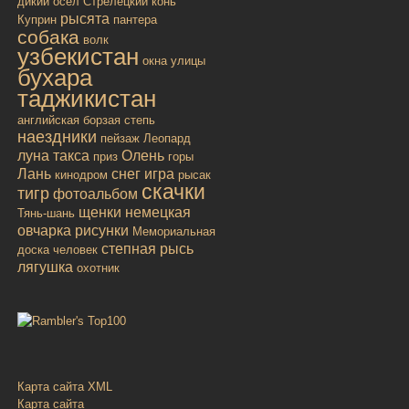
дикий осёл
Стрелецкий конь
рысята
Куприн
пантера
собака
волк
узбекистан
окна улицы
бухара
таджикистан
английская борзая
степь
наездники
пейзаж
Леопард
луна
такса
Олень
приз
горы
Лань
снег
игра
кинодром
рысак
скачки
тигр
фотоальбом
щенки
немецкая
Тянь-шань
овчарка
рисунки
Мемориальная
степная рысь
доска
человек
лягушка
охотник
Карта сайта XML
Карта сайта