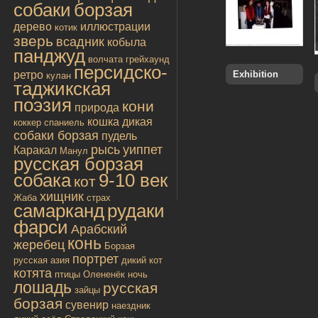
собаки
борзая
дерево
иллюстрации
котик
зверь
всадник
кобыла
панджуд
волчата
грейхаунд
персидско-
ретро
Exhibition
кулан
таджикская
поэзия
кони
природа
кошка дикая
коккер спаниель
собаки борзая
пудель
рысь
уиппет
Каракал
Манул
русская борзая
собака
9-10 век
кот
хищник
Жаба
страх
самарканд
рудаки
фарси
Арабский
конь
жеребец
Борзая
портрет
русская
азия
дикий кот
котята
птицы
Олененёк
ночь
лошадь
русская
зайцы
борзая
сувенир
наездник