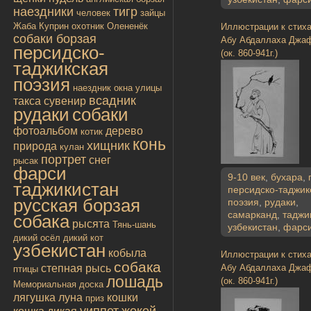
наездники
тигр
человек
зайцы
Жаба
Куприн
охотник
Олененёк
Иллюстрации к стих
собаки борзая
Абу Абдаллаха Джа
персидско-
(ок. 860-941г.)
таджикская
поэзия
наездник
окна улицы
всадник
такса
сувенир
рудаки
собаки
фотоальбом
дерево
котик
конь
хищник
природа
кулан
портрет
снег
рысак
фарси
9-10 век
,
бухара
,
таджикистан
персидско-таджик
русская борзая
поэзия
,
рудаки
,
самарканд
,
таджи
собака
рысята
Тянь-шань
узбекистан
,
фарс
дикий осёл
дикий кот
узбекистан
кобыла
Иллюстрации к стих
собака
Абу Абдаллаха Джа
степная рысь
птицы
лошадь
(ок. 860-941г.)
Мемориальная доска
лягушка
луна
кошки
приз