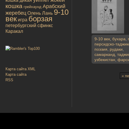
уиппет
жокей
кошка дикая
кошка
Арабский
грейхаунд
9-10
жеребец
Олень
Лань
век
борзая
игра
петербургский сфинкс
Каракал
9-10 век
,
бухара
,
персидско-таджик
поэзия
,
рудаки
,
самарканд
,
таджи
узбекистан
,
фарс
Карта сайта XML
Карта сайта
« п
RSS