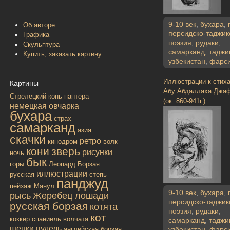
9-10 век
,
бухара
,
Об авторе
персидско-таджик
Графика
поэзия
,
рудаки
,
Скульптура
самарканд
,
таджи
Купить, заказать картину
узбекистан
,
фарс
Иллюстрации к стих
Картины
Абу Абдаллаха Джа
Стрелецкий конь
пантера
(ок. 860-941г.)
немецкая овчарка
бухара
страх
самарканд
азия
скачки
ретро
кинодром
волк
кони
зверь
рисунки
ночь
бык
горы
Леопард
Борзая
иллюстрации
русская
степь
панджуд
пейзаж
Манул
9-10 век
,
бухара
,
рысь
Жеребец лошади
персидско-таджик
русская борзая
котята
поэзия
,
рудаки
,
кот
коккер спаниель
волчата
самарканд
,
таджи
щенки
пудель
узбекистан
,
фарс
английская борзая