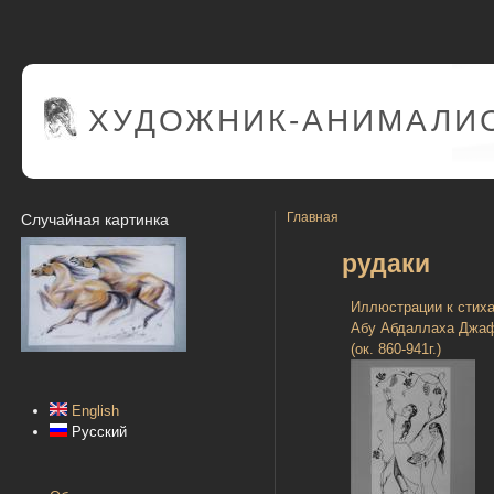
ХУДОЖНИК-АНИМАЛИС
Главная
Случайная картинка
рудаки
Иллюстрации к стих
Абу Абдаллаха Джа
(ок. 860-941г.)
English
Русский