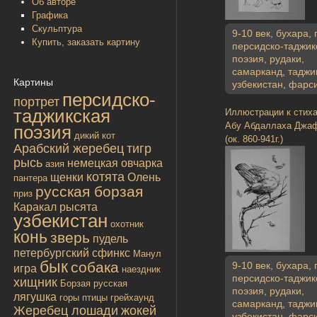
Об авторе
Графика
Скульптура
9-10 век
,
бухара
,
Купить, заказать картину
персидско-таджик
поэзия
,
рудаки
,
самарканд
,
таджи
Картины
узбекистан
,
фарс
персидско-
портрет
таджикская
Иллюстрации к стих
Абу Абдаллаха Джа
поэзия
дикий кот
(ок. 860-941г.)
Арабский жеребец
тигр
рысь
немецкая овчарка
азия
котята
щенки
Олень
пантера
русская борзая
приз
Каракал
рысята
узбекистан
охотник
конь
зверь
пудель
петербургский сфинкс
Манул
бык
собака
9-10 век
,
бухара
,
игра
наездник
персидско-таджик
хищник
Борзая русская
поэзия
,
рудаки
,
лягушка
горы
птицы
грейхаунд
самарканд
,
таджи
Жеребец лошади
жокей
узбекистан
,
фарс