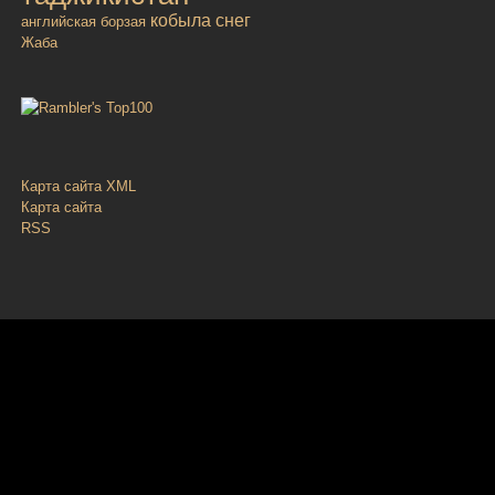
кобыла
снег
английская борзая
Жаба
Карта сайта XML
Карта сайта
RSS