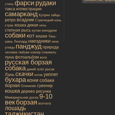
фарси
рудаки
степь
такса
иллюстрации
самарканд
Куприн
зайцы
всадник
ретро
Стрелецкий конь
кошка дикая
страх
ночь
степная рысь
кулан
кинодром
собаки
кот
кошки
Тянь-
наездники
шань
Леопард
окна
панджуд
природа
улицы
человек
пейзаж
коккер спаниель
луна
фотоальбом
волк
русская борзая
собака
дикий осёл
рысак
скачки
уиппет
Лань
котик
бухара
кони
собаки
борзая
сувенир
Олененёк
кошка
дерево
рисунки
9-10
Мемориальная доска
век
борзая
волчата
лошадь
таджикистан