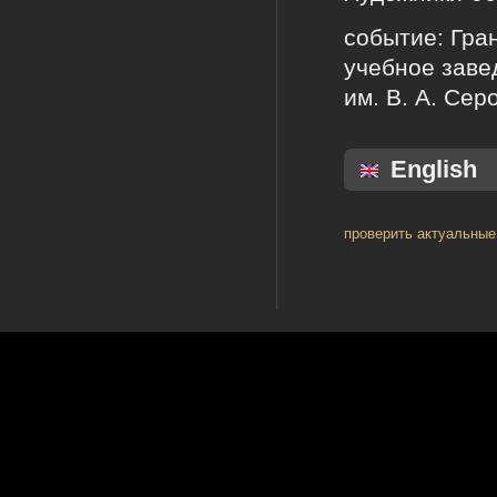
событие: Гра
учебное заве
им. В. А. Сер
English
проверить актуальные