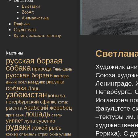
Об авторе
Выставки
ZooArt
Анималистика
Графика
Скульптура
Купить, заказать картину
Светлан
Картины
русская борзая
Художник ани
собака
природа
Тянь-шань
Союза художни
русская борзая
пантера
рисунки
Ленинграде. 
дикий осёл
наездник
собака
Лань
Петербурга. 
узбекистан
кобыла
Иогансона пр
петербургский сфинкс
котик
факультете с
Арабский жеребец
рысята
лошадь
приз
азия
степь
–тектуры им. 
уиппет
луна
сувенир
художественн
рудаки
жокей
рысь
Рериха). С д
коккер спаниель
страх
окна улицы