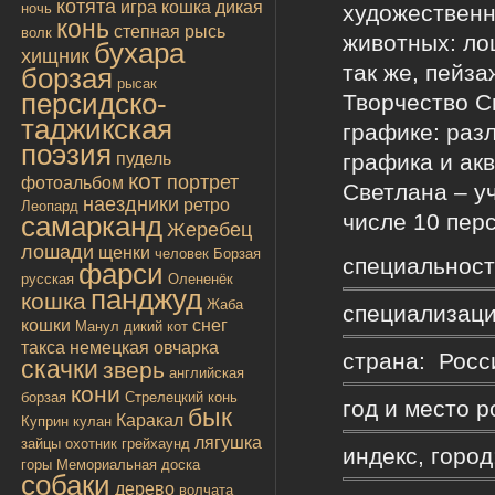
котята
игра
кошка дикая
художествен
ночь
конь
степная рысь
волк
животных: ло
бухара
хищник
так же, пейза
борзая
рысак
персидско-
Творчество С
таджикская
графике: раз
поэзия
графика и ак
пудель
кот
портрет
фотоальбом
Светлана – у
наездники
ретро
Леопард
числе 10 пер
самарканд
Жеребец
лошади
щенки
человек
Борзая
специальност
фарси
русская
Олененёк
панджуд
кошка
Жаба
специализаци
кошки
снег
Манул
дикий кот
такса
немецкая овчарка
страна: Росс
скачки
зверь
английская
кони
борзая
Стрелецкий конь
год и место р
бык
Каракал
Куприн
кулан
лягушка
зайцы
охотник
грейхаунд
индекс, горо
горы
Мемориальная доска
собаки
дерево
волчата