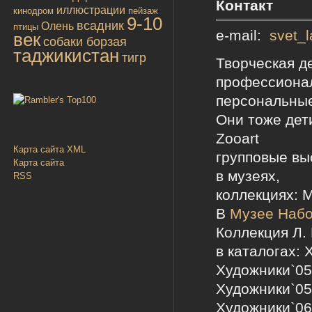
Контакт
иллюстрации
кинодром
пейзаж
9-10
всадник
Олень
птицы
e-mail:
svet_l
век
собаки борзая
таджикистан
тигр
Творческая д
профессионал
персональные
Они тоже дет
Zooart
Карта сайта XML
групповые вы
Карта сайта
в музеях,
RSS
коллекциях: 
В
Музее Набо
Коллекция Л.
в каталогах: 
Художники`05 
Художники`05 
Художники`06