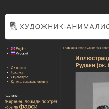
ХУДОЖНИК-АНИМАЛИС
Главная
»
Image Galleries
»
Граф
English
Русский
Иллюстраци
Рудаки (ок. 
Об авторе
Графика
Скульптура
Купить, заказать картину
Картины
Жеребец лошади
портрет
фарси
кобыла