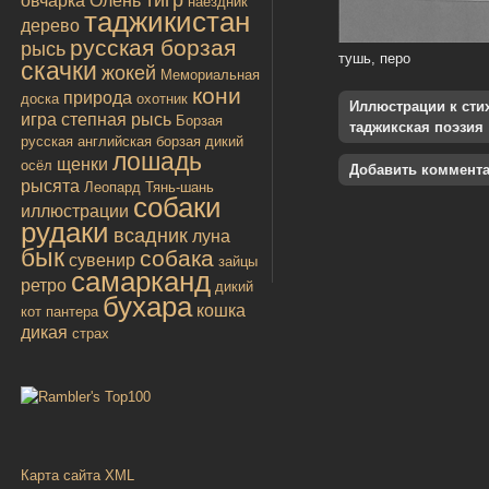
овчарка
Олень
наездник
таджикистан
дерево
русская борзая
рысь
тушь, перо
скачки
жокей
Мемориальная
кони
природа
доска
охотник
Иллюстрации к стиха
игра
степная рысь
Борзая
таджикская поэзия
русская
английская борзая
дикий
лошадь
щенки
осёл
Добавить коммент
рысята
Леопард
Тянь-шань
собаки
иллюстрации
рудаки
всадник
луна
бык
собака
сувенир
зайцы
самарканд
ретро
дикий
бухара
кошка
кот
пантера
дикая
страх
Карта сайта XML