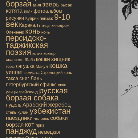
борзая
зверь
азия
рысак
котята
фотоальбом
волк
9-10
рисунки
Куприн
пейзаж
век
Каракал
птицы
кинодром
конь
Олененёк
ночь
персидско-
таджикская
поэзия
котик
коккер
хищник
кошки
спаниель
Жаба
кошка
лягушка
горы
Манул
уиппет
волчата
Стрелецкий конь
такса
снег
Лань
петербургский сфинкс
окна
русская
улицы
грейхаунд
борзая собака
Арабский жеребец
пудель
узбекистан
степь
кулан
наездники
собаки
человек
кот
борзая
приз
панджуд
немецкая
тигр