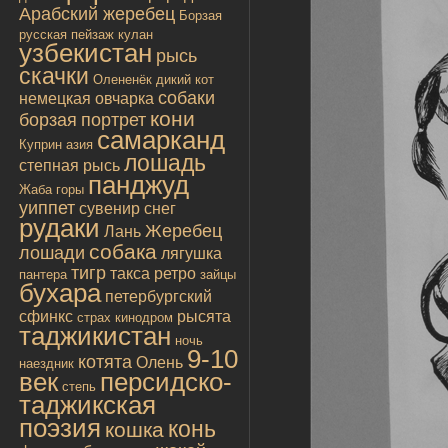
Арабский жеребец
Борзая
русская
пейзаж
кулан
узбекистан
рысь
скачки
Олененёк
дикий кот
собаки
немецкая овчарка
кони
борзая
портрет
самарканд
Куприн
азия
лошадь
степная рысь
панджуд
Жаба
горы
уиппет
сувенир
снег
рудаки
Жеребец
Лань
собака
лошади
лягушка
тигр
такса
ретро
пантера
зайцы
бухара
петербургский
сфинкс
рысята
страх
кинодром
таджикистан
ночь
9-10
котята
Олень
наездник
век
персидско-
степь
таджикская
поэзия
конь
кошка