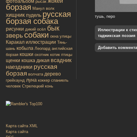
жокей
фотоальбом
рысак
борзая
Манул
волк
русская
хищник
пудель
тушь, перо
борзая собака
бык
рисунки
дикий осёл
Иллюстрации к стиха
собаки
зверь
таджикская поэзия
окна улицы
Каракал
иллюстрации
Тянь-
Добавить коммент
кобыла
шань
Леопард
английская
кошки
борзая
охотник
котик
птицы
всадник
щенки
кошка дикая
русская
наездники
борзая
дерево
волчата
луна
грейхаунд
коккер спаниель
человек
Стрелецкий конь
Карта сайта XML
Карта сайта