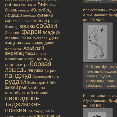
бык
собаки борзая
ночь
Жеребец
Олень
Иллюстрации к стих
пейзаж
лошади
Абу Абдаллаха Джа
сувенир
волчата
(ок. 860-941г.)
кошки
степная рысь
пантера
собаки
кошка
Леопард
фарси
всадник
Олененёк
пудель
наездник
Борзая русская
хищник
кошка дикая
котик
Арабский
волк
кулан
жеребец
такса
птицы
природа
английская борзая
борзая
дерево
игра
9-10 век
,
бухара
,
лошадь
лягушка
Куприн
персидско-таджик
панджуд
поэзия
,
рудаки
,
Стрелецкий конь
рудаки
самарканд
,
таджи
Лань
Жаба
страх
узбекистан
,
фарс
жокей
рысь
кобыла
петербургский сфинкс
Иллюстрации к стих
персидско-
Абу Абдаллаха Джа
таджикская
(ок. 860-941г.)
поэзия
грейхаунд
рысак
иллюстрации
зайцы
дикий осёл