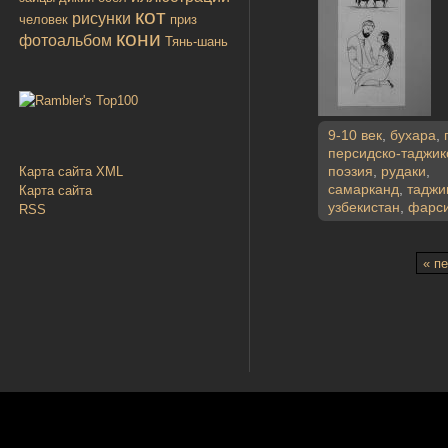
кот
рисунки
человек
приз
кони
фотоальбом
Тянь-шань
9-10 век
,
бухара
,
персидско-таджик
поэзия
,
рудаки
,
Карта сайта XML
самарканд
,
таджи
Карта сайта
узбекистан
,
фарс
RSS
« п