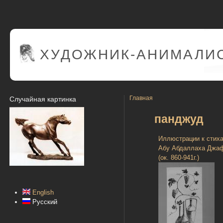
ХУДОЖНИК-АНИМАЛИС
Главная
Случайная картинка
панджуд
Иллюстрации к стих
Абу Абдаллаха Джа
(ок. 860-941г.)
English
Русский