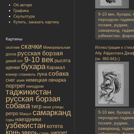
Об авторе
Графика
9-10 век
,
бухара
,
Скульптура
персидско-таджик
Купить, заказать картину
поэзия
,
рудаки
,
самарканд
,
таджи
узбекистан
,
фарс
Картины
скачки
Иллюстрации к стих
охотник
Мемориальная
русская борзая
Абу Абдаллаха Джа
доска
9-10 век
(ок. 860-941г.)
рысята
дикий кот
бухара
щенки
Каракал
собака
луна
коккер спаниель
снег
немецкая овчарка
азия
портрет
кинодром
таджикистан
русская борзая
собака
тигр
окна улицы
самарканд
9-10 век
,
бухара
,
ретро
Манул
персидско-таджик
наездники
горы
поэзия
,
рудаки
,
узбекистан
котята
самарканд
,
таджи
конь
зверь
уиппет
степь
узбекистан
,
фарс