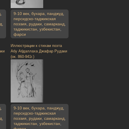
д
,
9-10 век
,
бухара
,
панджуд
,
персидско-таджикская
д
,
поэзия
,
рудаки
,
самарканд
,
таджикистан
,
узбекистан
,
фарси
Иллюстрации к стихам поэта
аки
Абу Абдаллаха Джафар Рудаки
(ок. 860-941г.)
д
,
9-10 век
,
бухара
,
панджуд
,
персидско-таджикская
д
,
поэзия
,
рудаки
,
самарканд
,
таджикистан
,
узбекистан
,
фарси