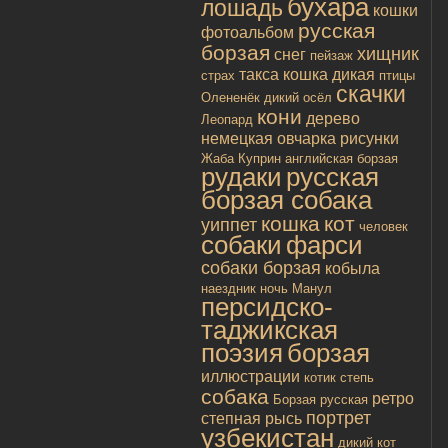
бухара
лошадь
кошки
русская
фотоальбом
борзая
хищник
снег
пейзаж
такса
кошка дикая
страх
птицы
скачки
Олененёк
дикий осёл
кони
дерево
Леопард
немецкая овчарка
рисунки
Жаба
Куприн
английская борзая
рудаки
русская
борзая собака
кошка
кот
уиппет
человек
собаки
фарси
собаки борзая
кобыла
наездник
ночь
Манул
персидско-
таджикская
поэзия
борзая
иллюстрации
котик
степь
собака
ретро
Борзая русская
портрет
степная рысь
узбекистан
дикий кот