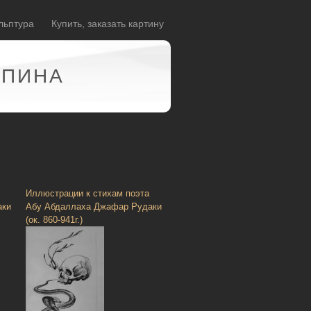
льптура
Купить, заказать картину
АПИНА
Иллюстрации к стихам поэта
аки
Абу Абдаллаха Джафар Рудаки
(ок. 860-941г.)