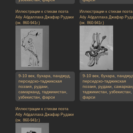
Иллюстрации к стихам поэта
Иллюстрации к стихам поэта
Абу Абдаллаха Джафар Рудаки
Абу Абдаллаха Джафар Руд
(ок. 860-941г.)
(ок. 860-941г.)
9-10 век
,
бухара
,
панджуд
,
9-10 век
,
бухара
,
панджу
персидско-таджикская
персидско-таджикская
поэзия
,
рудаки
,
поэзия
,
рудаки
,
самаркан
самарканд
,
таджикистан
,
таджикистан
,
узбекистан
,
узбекистан
,
фарси
фарси
Иллюстрации к стихам поэта
Абу Абдаллаха Джафар Рудаки
(ок. 860-941г.)