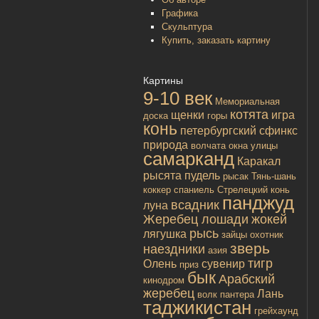
Графика
Скульптура
Купить, заказать картину
Картины
9-10 век
Мемориальная
котята
щенки
игра
доска
горы
конь
петербургский сфинкс
природа
волчата
окна улицы
самарканд
Каракал
рысята
пудель
рысак
Тянь-шань
коккер спаниель
Стрелецкий конь
панджуд
всадник
луна
Жеребец лошади
жокей
рысь
лягушка
зайцы
охотник
зверь
наездники
азия
тигр
Олень
сувенир
приз
бык
Арабский
кинодром
жеребец
Лань
волк
пантера
таджикистан
грейхаунд