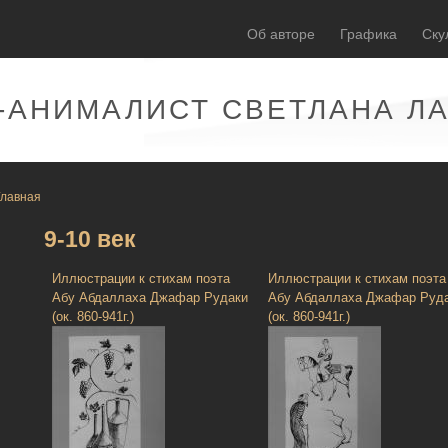
Об авторе
Графика
Ску
-АНИМАЛИСТ СВЕТЛАНА Л
Главная
9-10 век
Иллюстрации к стихам поэта
Иллюстрации к стихам поэта
Абу Абдаллаха Джафар Рудаки
Абу Абдаллаха Джафар Руд
(ок. 860-941г.)
(ок. 860-941г.)