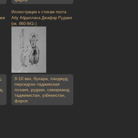
Иллюстрации к стихам поэта
аки
Абу Абдаллаха Джафар Рудаки
(ок. 860-941г.)
д
,
9-10 век
,
бухара
,
панджуд
,
персидско-таджикская
д
,
поэзия
,
рудаки
,
самарканд
,
таджикистан
,
узбекистан
,
фарси