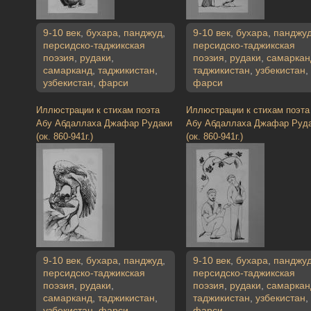
9-10 век
,
бухара
,
панджуд
,
9-10 век
,
бухара
,
панджу
персидско-таджикская
персидско-таджикская
поэзия
,
рудаки
,
поэзия
,
рудаки
,
самаркан
самарканд
,
таджикистан
,
таджикистан
,
узбекистан
,
узбекистан
,
фарси
фарси
Иллюстрации к стихам поэта
Иллюстрации к стихам поэта
Абу Абдаллаха Джафар Рудаки
Абу Абдаллаха Джафар Руд
(ок. 860-941г.)
(ок. 860-941г.)
9-10 век
,
бухара
,
панджуд
,
9-10 век
,
бухара
,
панджу
персидско-таджикская
персидско-таджикская
поэзия
,
рудаки
,
поэзия
,
рудаки
,
самаркан
самарканд
,
таджикистан
,
таджикистан
,
узбекистан
,
узбекистан
,
фарси
фарси