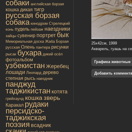
собаки
английская борзая
тигр
кошка дикая
русская борзая
собака
кинодром
Стрелецкий
наездники
пудель
конь
пейзаж
бык
портрет
сувенир
зайцы
Мемориальная доска
Жаба
Борзая
25х42см, 1999
Олень
рисунки
русская
пантера
Акварель, гуашь на с
бухара
рысак
дикий осёл
фотоальбом
Графика животные
узбекистан
Жеребец
лошади
дерево
Леопард
Добавить коммент
степная рысь
наездник
панджуд
таджикистан
котята
кошка
зверь
грейхаунд
рудаки
Каракал
персидско-
таджикская
поэзия
всадник
скачки