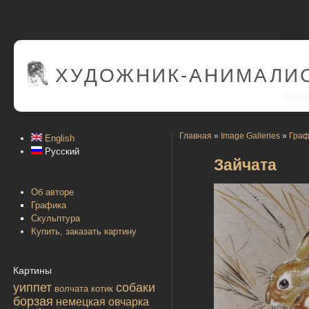
ХУДОЖНИК-АНИМАЛИС
Главная
»
Image Galleries
»
Граф
English
Русский
Зайчата
Об авторе
Графика
Скульптура
Купить, заказать картину
Картины
уиппет
собаки
волчата
котик
борзая
немецкая овчарка