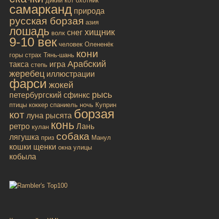
дикий кот
охотник
самарканд
природа
русская борзая
азия
лошадь
хищник
снег
волк
9-10 век
человек
Олененёк
кони
горы
страх
Тянь-шань
Арабский
такса
игра
степь
жеребец
иллюстрации
фарси
жокей
рысь
петербургский сфинкс
птицы
коккер спаниель
ночь
Куприн
борзая
кот
луна
рысята
конь
ретро
Лань
кулан
собака
лягушка
приз
Манул
кошки
щенки
окна улицы
кобыла