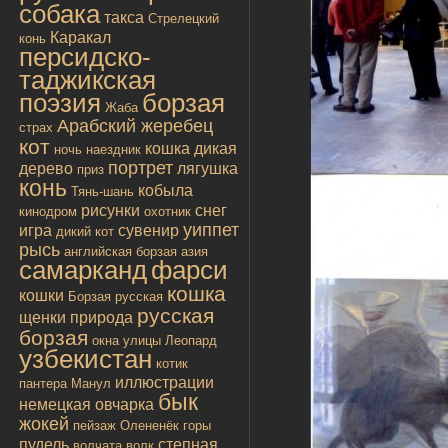
собака
такса
Стрелецкий
Каракал
конь
персидско-
таджикская
поэзия
борзая
Жаба
Арабский жеребец
страх
кот
кошка дикая
ночь
наездник
портрет
дерево
лягушка
приз
конь
кобыла
Тянь-шань
рисунки
снег
кинодром
охотник
уиппет
игра
сувенир
дикий кот
рысь
английская борзая
азия
самарканд
фарси
кошка
кошки
Борзая русская
русская
щенки
природа
борзая
окна улицы
Леопард
узбекистан
котик
иллюстрации
пантера
Манул
бык
немецкая овчарка
жокей
пейзаж
Олененёк
горы
пудель
степная
волчата
волк