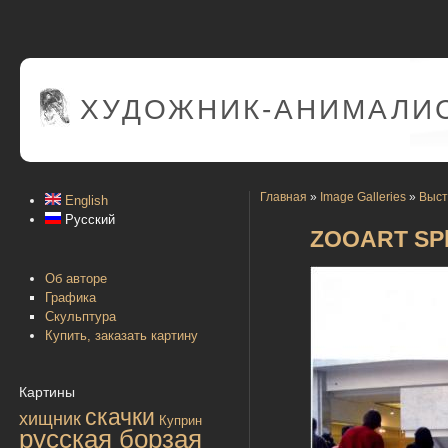
ХУДОЖНИК-АНИМАЛИС
Главная
»
Image Galleries
»
Выст
English
Русский
ZOOART SPb
Об авторе
Графика
Скульптура
Купить, заказать картину
Картины
скачки
хищник
Куприн
русская борзая