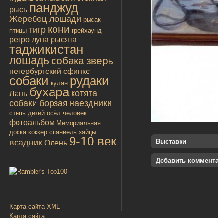
панджуд
рысь
Жеребец лошади
рысак
кони
тигр
птицы
грейхаунд
ретро
луна
рысята
таджикистан
лошадь
собака
зверь
петербургский сфинкс
собаки
рудаки
кулан
бухара
котята
Лань
собаки борзая
наездники
степь
дикий осёл
человек
фотоальбом
Мемориальная
доска
коккер спаниель
зайцы
9-10 век
всадник
Выставки
Олень
Добавить коммент
Карта сайта XML
Карта сайта