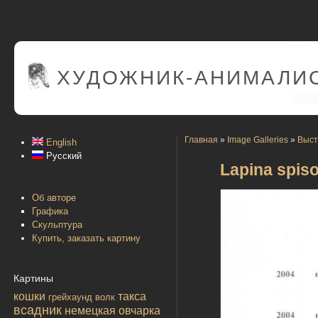
ХУДОЖНИК-АНИМАЛИС
Главная
»
Image Galleries
»
Выст
English
Русский
Lapina spiso
Об авторе
Графика
Скульптура
Купить, заказать картину
Картины
кошки
такса
грейхаунд
волк
всадник
немецкая овчарка