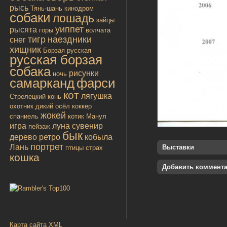
рысь
Тянь-шань
кинодром
собаки
лошадь
зайцы
уиппет
рысята
горы
волчата
тигр
наездники
снег
хищник
Борзая русская
русская борзая
собака
рисунки
ночь
самарканд
фарси
кот
лягушка
Стрелецкий конь
охотник
дикий осёл
коккер
жокей
спаниель
котик
Манул
игра
луна
сувенир
пейзаж
бык
дерево
ретро
кобыла
портрет
Лань
Выставки
птицы
страх
кошка
Добавить коммент
Карта сайта XML