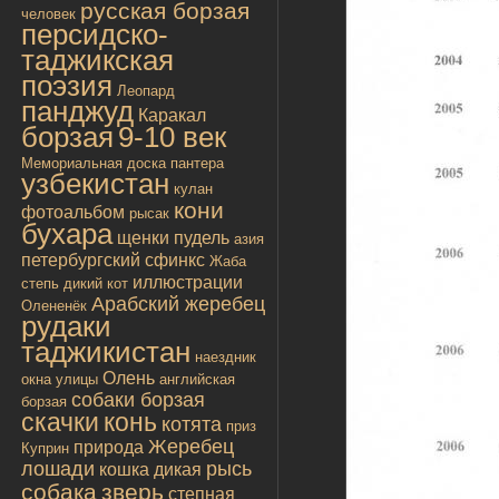
русская борзая
человек
персидско-
таджикская
поэзия
Леопард
панджуд
Каракал
борзая
9-10 век
Мемориальная доска
пантера
узбекистан
кулан
кони
фотоальбом
рысак
бухара
щенки
пудель
азия
петербургский сфинкс
Жаба
иллюстрации
степь
дикий кот
Арабский жеребец
Олененёк
рудаки
таджикистан
наездник
Олень
окна улицы
английская
собаки борзая
борзая
скачки
конь
котята
приз
Жеребец
природа
Куприн
лошади
рысь
кошка дикая
собака
зверь
степная