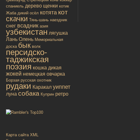
дерево
щенки
спаниель
котик
кот
котята
Жаба
дикий осёл
скачки
Тянь-шань
наездник
всадник
снег
азия
узбекистан
лягушка
Лань
Олень
Мемориальная
бык
доска
волк
персидско-
таджикская
поэзия
кошка дикая
жокей
немецкая овчарка
Борзая русская
охотник
рудаки
уиппет
Каракал
собака
луна
ретро
Куприн
Карта сайта XML