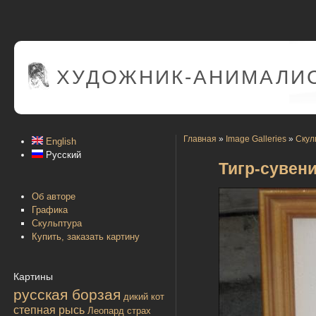
ХУДОЖНИК-АНИМАЛИС
Главная
»
Image Galleries
»
Скул
English
Русский
Тигр-сувен
Об авторе
Графика
Скульптура
Купить, заказать картину
Картины
русская борзая
дикий кот
степная рысь
Леопард
страх