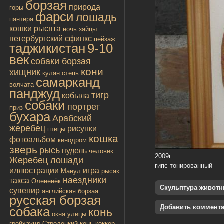
борзая
природа
горы
фарси
лошадь
пантера
кошки
рысята
ночь
зайцы
петербургский сфинкс
пейзаж
таджикистан
9-10
век
собаки борзая
кони
хищник
кулан
степь
самарканд
волчата
панджуд
тигр
кобыла
собаки
портрет
приз
бухара
Арабский
жеребец
рисунки
птицы
кошка
фотоальбом
кинодром
зверь
рысь
пудель
человек
2009г.
Жеребец лошади
гипс тонированный
иллюстрации
игра
Манул
рысак
наездники
такса
Олененёк
Скульптура живот
сувенир
английская борзая
русская борзая
Добавить коммент
собака
конь
окна улицы
грейхаунд
Стрелецкий конь
коккер