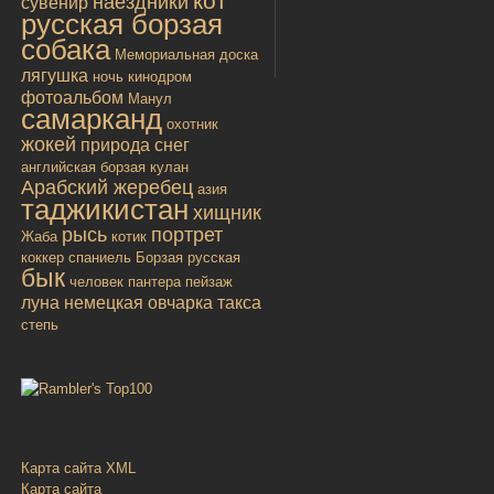
кот
наездники
сувенир
русская борзая
собака
Мемориальная доска
лягушка
ночь
кинодром
фотоальбом
Манул
самарканд
охотник
жокей
природа
снег
английская борзая
кулан
Арабский жеребец
азия
таджикистан
хищник
рысь
портрет
Жаба
котик
коккер спаниель
Борзая русская
бык
человек
пантера
пейзаж
луна
немецкая овчарка
такса
степь
Карта сайта XML
Карта сайта