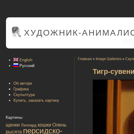
ХУДОЖНИК-АНИМАЛИС
Главная
»
Image Galleries
»
Скул
English
Русский
Тигр-сувен
Об авторе
Графика
Скульптура
Купить, заказать картину
Картины
щенки
кошки
Олень
Леопард
персидско-
рысята