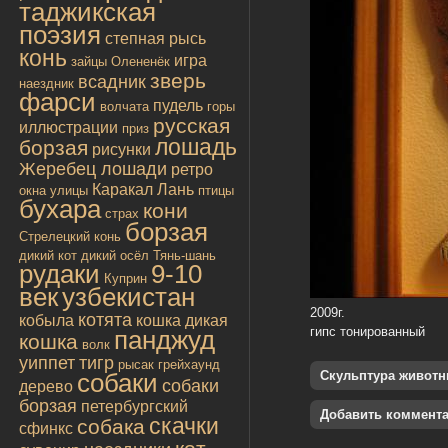
таджикская
поэзия
степная рысь
конь
игра
зайцы
Олененёк
зверь
всадник
наездник
фарси
пудель
волчата
горы
русская
иллюстрации
приз
лошадь
борзая
рисунки
Жеребец лошади
ретро
Каракал
Лань
окна улицы
птицы
бухара
кони
страх
борзая
Стрелецкий конь
дикий кот
дикий осёл
Тянь-шань
рудаки
9-10
Куприн
век
узбекистан
2009г.
котята
кобыла
кошка дикая
гипс тонированный
панджуд
кошка
волк
уиппет
тигр
рысак
грейхаунд
собаки
Скульптура живот
собаки
дерево
борзая
петербургский
Добавить коммент
скачки
собака
сфинкс