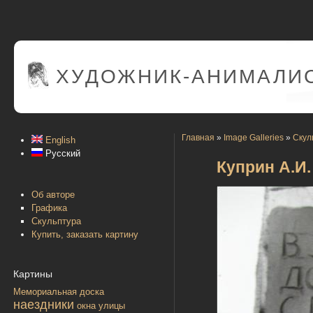
ХУДОЖНИК-АНИМАЛИС
Главная
»
Image Galleries
»
Скул
English
Русский
Куприн А.И.
Об авторе
Графика
Скульптура
Купить, заказать картину
Картины
Мемориальная доска
наездники
окна улицы