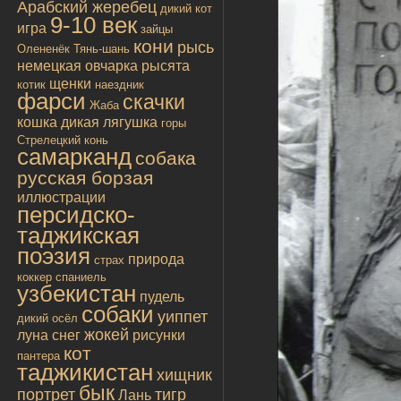
Арабский жеребец
дикий кот
9-10 век
игра
зайцы
кони
рысь
Олененёк
Тянь-шань
немецкая овчарка
рысята
щенки
котик
наездник
фарси
скачки
Жаба
кошка дикая
лягушка
горы
Стрелецкий конь
самарканд
собака
русская борзая
иллюстрации
персидско-
таджикская
поэзия
природа
страх
коккер спаниель
узбекистан
пудель
собаки
уиппет
дикий осёл
жокей
луна
снег
рисунки
кот
пантера
таджикистан
хищник
бык
портрет
тигр
Лань