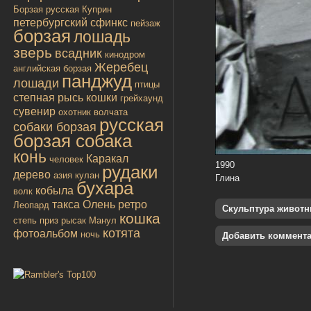
Борзая русская
Куприн
петербургский сфинкс
пейзаж
борзая
лошадь
зверь
всадник
кинодром
Жеребец
английская борзая
панджуд
лошади
птицы
степная рысь
кошки
грейхаунд
сувенир
охотник
волчата
русская
собаки борзая
борзая собака
конь
Каракал
человек
1990
рудаки
дерево
азия
кулан
Глина
бухара
кобыла
волк
такса
Олень
ретро
Леопард
Скульптура живот
кошка
степь
приз
рысак
Манул
котята
фотоальбом
ночь
Добавить коммент