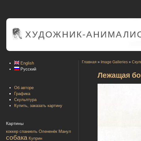
ХУДОЖНИК-АНИМАЛИС
Главная
»
Image Galleries
»
Скул
English
Русский
Лежащая бо
Об авторе
Графика
Скульптура
Купить, заказать картину
Картины
коккер спаниель
Олененёк
Манул
собака
Куприн