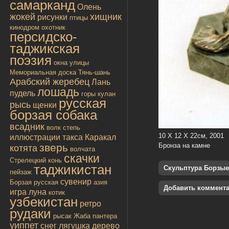
самарканд
Олень
жокей
хищник
рисунки
птицы
кинодром
охотник
персидско-
таджикская
поэзия
окна улицы
Мемориальная доска
Тянь-шань
Арабский жеребец
Лань
лошадь
пудель
горы
кулан
русская
рысь
щенки
борзая собака
всадник
волк
степь
10 Х 12 Х 22см, 2001
иллюстрации
такса
Каракал
зверь
Бронза на камне
котята
волчата
скачки
Стрелецкий конь
таджикистан
Скульптура Борзые
пейзаж
сувенир
Борзая русская
азия
Добавить коммент
игра
луна
котик
узбекистан
ретро
рудаки
рысак
Жаба
пантера
уиппет
снег
лягушка
дерево