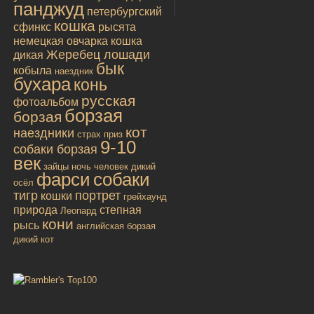
панджуд
петербургский
кошка
сфинкс
рысята
немецкая овчарка
кошка
Жеребец лошади
дикая
бык
кобыла
наездник
бухара
конь
русская
фотоальбом
борзая
борзая
кот
наездники
страх
приз
9-10
собаки борзая
век
зайцы
ночь
человек
дикий
фарси
собаки
осёл
тигр
портрет
кошки
грейхаунд
природа
степная
Леопард
кони
рысь
английская борзая
дикий кот