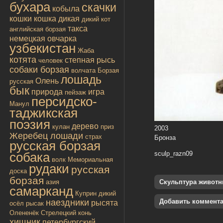
бухара
скачки
кобыла
кошки
кошка дикая
дикий кот
такса
английская борзая
немецкая овчарка
узбекистан
Жаба
котята
степная рысь
человек
собаки борзая
волчата
Борзая
лошадь
Олень
русская
бык
природа
игра
пейзаж
персидско-
Манул
таджикская
поэзия
дерево
кулан
приз
2003
Жеребец лошади
страх
Бронза
русская борзая
собака
sculp_razn09
волк
Мемориальная
рудаки
русская
доска
борзая
азия
Скульптура живот
самарканд
Куприн
дикий
наездники
Добавить коммент
рысята
осёл
рысак
Олененёк
Стрелецкий конь
хищник
петербургский