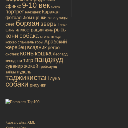
9-10 век
сфинкс
котик
портрет
Каракал
наездник
фотоальбом
щенки
окна улицы
борзая
зверь
снег
Тянь-
рысь
иллюстрации
шань
ночь
кони
собака
степь
птицы
Арабский
коккер спаниель
горы
жеребец
всадник
ретро
конь
кошка
охотник
Леопард
панджуд
тигр
кинодром
жокей
сувенир
грейхаунд
пудель
зайцы
таджикистан
луна
собаки
рисунки
Карта сайта XML
Карта сайта