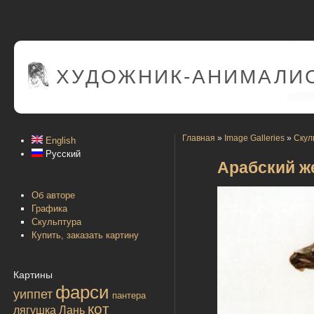
ХУДОЖНИК-АНИМАЛИС
Главная
»
Image Galleries
»
Скул
English
Русский
Арабский жер
Об авторе
Графика
Скульптура
Купить, заказать картину
Картины
фарси
уиппет
пантера
кот
лягушка
Лань