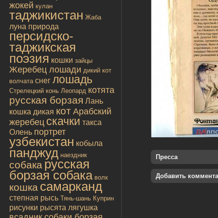
жокей
кулан
таджикистан
Жаба
луна
природа
персидско-
таджикская
поэзия
кошки
зайцы
Жеребец лошади
дикий кот
лошадь
снег
волчата
котята
Стрелецкий конь
Леопард
русская борзая
Лань
кот
Арабский
кошка дикая
скачки
жеребец
такса
портрет
Олень
узбекистан
кобыла
панджуд
наездник
Пресса
русская
собака
борзая собака
Добавить коммент
волк
самарканд
кошка
степная рысь
Тянь-шань
Куприн
рисунки
рысята
лягушка
всадник
собаки борзая