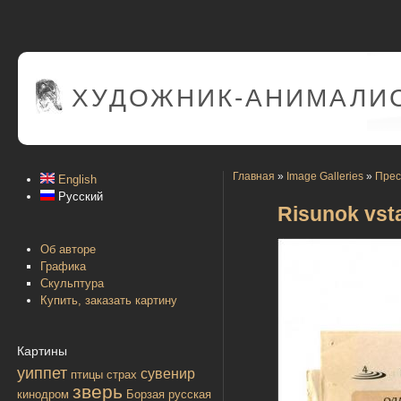
ХУДОЖНИК-АНИМАЛИС
Главная
»
Image Galleries
»
Прес
English
Русский
Risunok vsta
Об авторе
Графика
Скульптура
Купить, заказать картину
Картины
уиппет
сувенир
птицы
страх
зверь
кинодром
Борзая русская