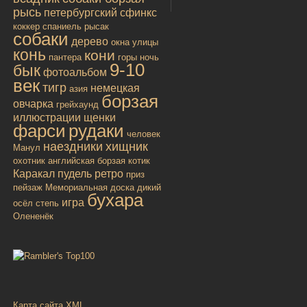
рысь
петербургский сфинкс
коккер спаниель
рысак
собаки
дерево
окна улицы
конь
кони
пантера
горы
ночь
9-10
бык
фотоальбом
век
тигр
немецкая
азия
борзая
овчарка
грейхаунд
иллюстрации
щенки
фарси
рудаки
человек
наездники
хищник
Манул
охотник
английская борзая
котик
Каракал
пудель
ретро
приз
пейзаж
Мемориальная доска
дикий
бухара
игра
осёл
степь
Олененёк
Карта сайта XML