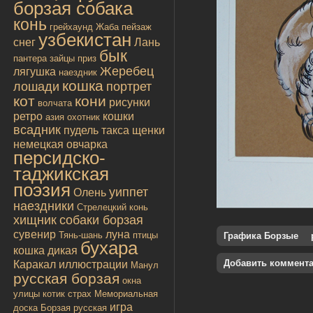
борзая собака
конь
грейхаунд
Жаба
пейзаж
узбекистан
снег
Лань
бык
пантера
зайцы
приз
Жеребец
лягушка
наездник
кошка
лошади
портрет
кот
кони
рисунки
волчата
ретро
кошки
азия
охотник
всадник
пудель
такса
щенки
немецкая овчарка
персидско-
таджикская
поэзия
уиппет
Олень
наездники
Стрелецкий конь
хищник
собаки борзая
сувенир
луна
Тянь-шань
птицы
Графика Борзые
бухара
кошка дикая
Добавить коммент
Каракал
иллюстрации
Манул
русская борзая
окна
улицы
котик
страх
Мемориальная
игра
доска
Борзая русская