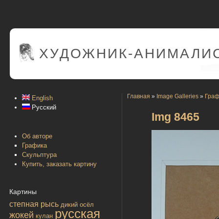
ХУДОЖНИК-АНИМАЛИС
Главная
»
Image Galleries
»
Граф
English
Русский
Img 8465
Об авторе
Графика
Скульптура
Купить, заказать картину
Картины
степная рысь
дикий осёл
русская
жокей
кулан