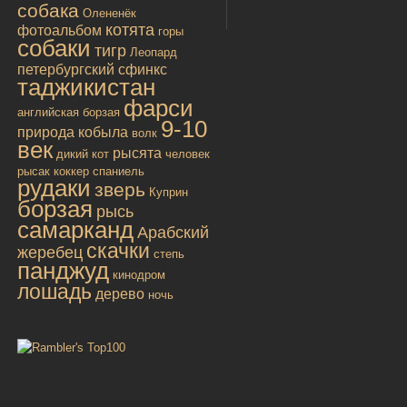
собака
Олененёк
котята
фотоальбом
горы
собаки
тигр
Леопард
петербургский сфинкс
таджикистан
фарси
английская борзая
9-10
природа
кобыла
волк
век
рысята
дикий кот
человек
рысак
коккер спаниель
рудаки
зверь
Куприн
борзая
рысь
самарканд
Арабский
скачки
жеребец
степь
панджуд
кинодром
лошадь
дерево
ночь