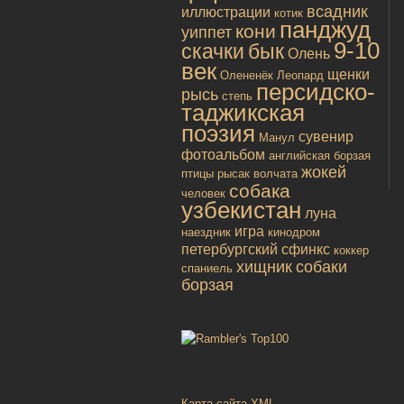
всадник
иллюстрации
котик
панджуд
кони
уиппет
9-10
скачки
бык
Олень
век
щенки
Олененёк
Леопард
персидско-
рысь
степь
таджикская
поэзия
сувенир
Манул
фотоальбом
английская борзая
жокей
птицы
рысак
волчата
собака
человек
узбекистан
луна
игра
наездник
кинодром
петербургский сфинкс
коккер
хищник
собаки
спаниель
борзая
Карта сайта XML