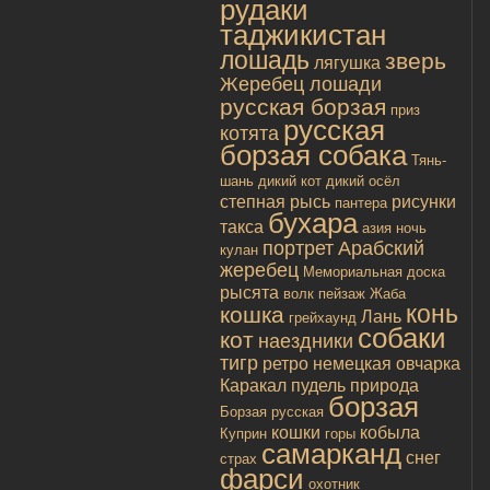
рудаки
таджикистан
лошадь
зверь
лягушка
Жеребец лошади
русская борзая
приз
русская
котята
борзая собака
Тянь-
шань
дикий кот
дикий осёл
степная рысь
рисунки
пантера
бухара
такса
азия
ночь
портрет
Арабский
кулан
жеребец
Мемориальная доска
рысята
волк
пейзаж
Жаба
конь
кошка
Лань
грейхаунд
собаки
кот
наездники
тигр
ретро
немецкая овчарка
Каракал
пудель
природа
борзая
Борзая русская
кошки
кобыла
Куприн
горы
самарканд
снег
страх
фарси
охотник