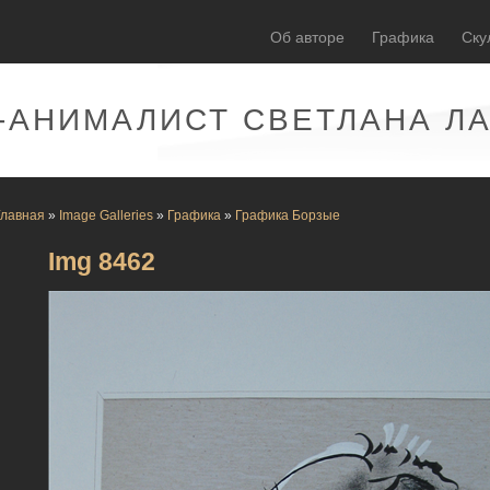
Об авторе
Графика
Ску
-АНИМАЛИСТ СВЕТЛАНА Л
Главная
»
Image Galleries
»
Графика
»
Графика Борзые
Img 8462