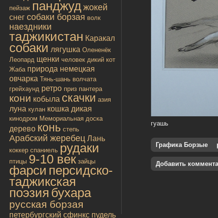
панджуд
жокей
пейзаж
собаки борзая
снег
волк
наездники
таджикистан
Каракал
собаки
лягушка
Олененёк
щенки
Леопард
человек
дикий кот
природа
немецкая
Жаба
овчарка
Тянь-шань
волчата
ретро
грейхаунд
приз
пантера
скачки
кони
кобыла
азия
луна
кошка дикая
кулан
кинодром
Мемориальная доска
гуашь
конь
дерево
степь
Арабский жеребец
Лань
рудаки
Графика Борзые
коккер спаниель
9-10 век
птицы
зайцы
Добавить коммент
фарси
персидско-
таджикская
поэзия
бухара
русская борзая
петербургский сфинкс
пудель