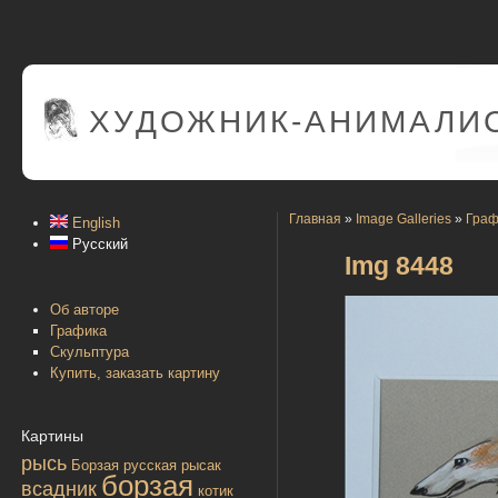
ХУДОЖНИК-АНИМАЛИС
Главная
»
Image Galleries
»
Граф
English
Русский
Img 8448
Об авторе
Графика
Скульптура
Купить, заказать картину
Картины
рысь
Борзая русская
рысак
борзая
всадник
котик