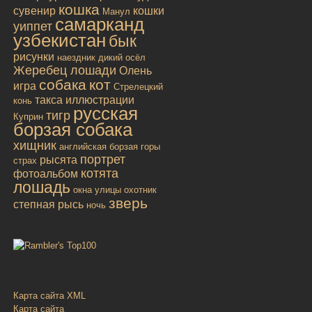
кошка
сувенир
кошки
Манул
самарканд
уиппет
узбекистан
бык
рисунки
наездник
дикий осёл
Жеребец лошади
Олень
собака
кот
игра
Стрелецкий
такса
иллюстрации
конь
русская
тигр
Куприн
борзая собака
хищник
английская борзая
горы
портрет
рысята
страх
котята
фотоальбом
лошадь
окна улицы
охотник
зверь
степная рысь
ночь
Карта сайта XML
Карта сайта