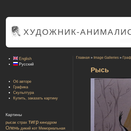
ХУДОЖНИК-АНИМАЛИС
Главная
»
Image Galleries
»
Граф
English
Русский
Рысь
Об авторе
Графика
Скульптура
Купить, заказать картину
Картины
тигр
рысак
страх
кинодром
Олень
дикий кот
Мемориальная