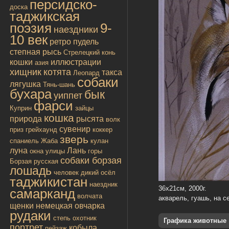
персидско-
доска
таджикская
поэзия
9-
наездники
10 век
ретро
пудель
степная рысь
Стрелецкий конь
кошки
иллюстрации
азия
хищник
котята
такса
Леопард
собаки
лягушка
Тянь-шань
бухара
бык
уиппет
фарси
Куприн
зайцы
кошка
природа
рысята
волк
сувенир
приз
грейхаунд
коккер
зверь
спаниель
Жаба
кулан
луна
Лань
окна улицы
горы
собаки борзая
Борзая русская
лошадь
человек
дикий осёл
таджикистан
наездник
36х21см, 2000г.
самарканд
волчата
акварель, гуашь, на с
щенки
немецкая овчарка
рудаки
степь
охотник
Графика животные
портрет
кобыла
пейзаж