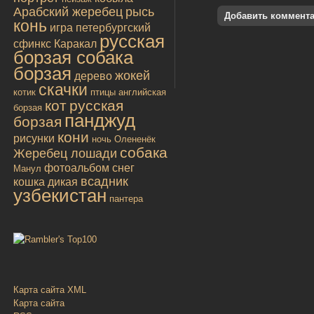
Арабский жеребец
рысь
Добавить коммент
конь
игра
петербургский
русская
сфинкс
Каракал
борзая собака
борзая
жокей
дерево
скачки
котик
птицы
английская
кот
русская
борзая
панджуд
борзая
кони
рисунки
ночь
Олененёк
собака
Жеребец лошади
фотоальбом
снег
Манул
всадник
кошка дикая
узбекистан
пантера
Карта сайта XML
Карта сайта